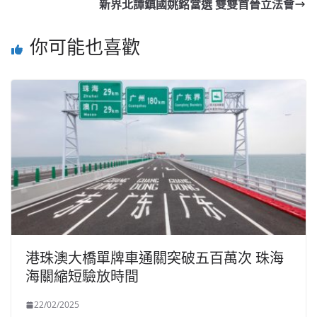
新界北譚鎮國姚銘當選 雙雙首晉立法會
你可能也喜歡
港珠澳大橋單牌車通關突破五百萬次 珠海
海關縮短驗放時間
22/02/2025