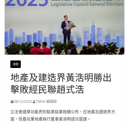
港聞
地產及建造界黃浩明勝出
擊敗經民聯趙式浩
08/12/2025
TMHK 編輯部
立法會選舉功能界別點票結果陸續公布。在地產及建造界方
面，恒基兆業地產執行董事黃浩明成功當選。