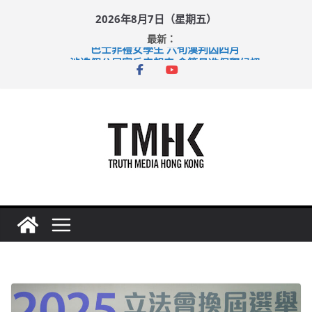
Skip
2026年8月7日（星期五）
to
最新：
content
巴士非禮女學生 六旬漢判囚四月
涉造假公屋富戶申報表 倉管員准保釋候訊
足球盛會次場激戰 祖雲達斯挫車路士
上半年純利大增七成 國泰：下半年油價續波動
上半年車禍奪六十三命 警方：下週起嚴打交通違例