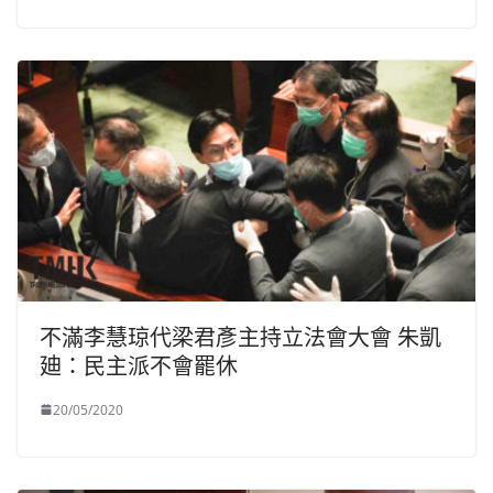
不滿李慧琼代梁君彥主持立法會大會 朱凱
廸：民主派不會罷休
20/05/2020