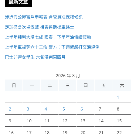
最新文章
涉造假公屋富戶申報表 倉管員准保釋候訊
足球盛會次場激戰 祖雲達斯挫車路士
上半年純利大增七成 國泰：下半年油價續波動
上半年車禍奪六十三命 警方：下週起嚴打交通違例
巴士非禮女學生 六旬漢判囚四月
2026 年 8 月
日
一
二
三
四
五
六
1
2
3
4
5
6
7
8
9
10
11
12
13
14
15
16
17
18
19
20
21
22