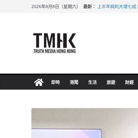
Skip
最新：
上半年純利大增七成
2026年8月8日（星期六）
to
拜仁熱身賽挫維拉 
性罪行修例獲九成支
content
涉造假公屋富戶申報
足球盛會次場激戰 
即時
港聞
生活
旅遊
財經