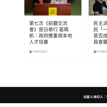
第七次《前廳交流
民主
會》是日舉行 葛珮
民「一
帆：政府應重視本地
是否
人才培養
員會
15/02/2023
07/08/2
出版人/承印人：Trut