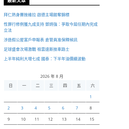
最新文章
拜仁熱身賽挫維拉 啟德主場館奪錦標
性罪行修例獲九成支持 鄧炳強：爭取今屆任期內完成
立法
涉造假公屋富戶申報表 倉管員准保釋候訊
足球盛會次場激戰 祖雲達斯挫車路士
上半年純利大增七成 國泰：下半年油價續波動
2026 年 8 月
日
一
二
三
四
五
六
1
2
3
4
5
6
7
8
9
10
11
12
13
14
15