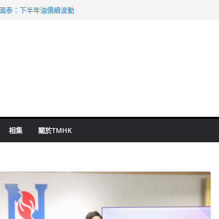
 國泰：下半年油價續波動
啟德主場館奪錦標
持 鄧炳強：爭取今屆任期內完成立法
表 倉管員准保釋候訊
祖雲達斯挫車路士
相集
關於TMHK