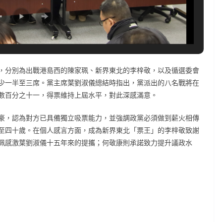
，分別為出戰港島西的陳家珮、新界東北的李梓敬，以及循選委會
少一半至三席。黨主席葉劉淑儀總結時指出，黨派出的八名戰將在
數百分之十一，得票維持上屆水平，對此深感滿意。
豪，認為對方已具備獨立吸票能力，並強調政黨必須做到薪火相傳
至四十歲。在個人感言方面，成為新界東北「票王」的李梓敬致謝
珮感激葉劉淑儀十五年來的提攜；何敬康則承諾致力提升議政水