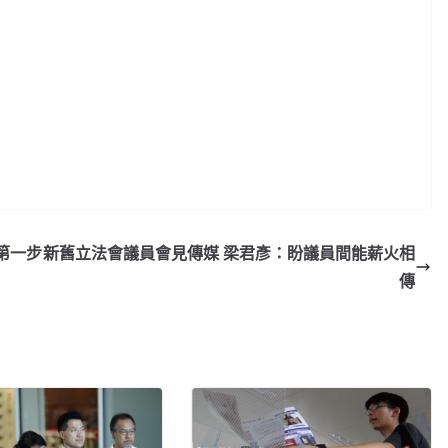
第一步
新舊立法會議員會見傳媒 梁君彥：盼議員間能薪火相
傳