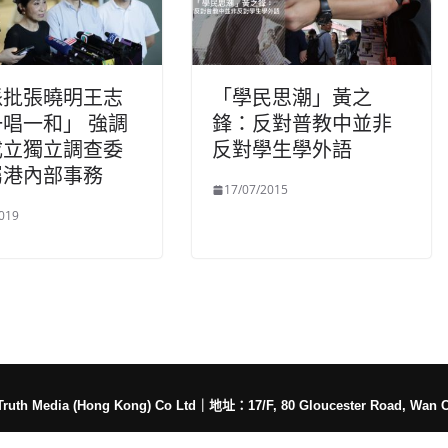
派批張曉明王志
「學民思潮」黃之
唱一和」 強調
鋒：反對普教中並非
成立獨立調查委
反對學生學外語
屬港內部事務
17/07/2015
019
h Media (Hong Kong) Co Ltd
｜
地址：17/F, 80 Gloucester Road, Wan 