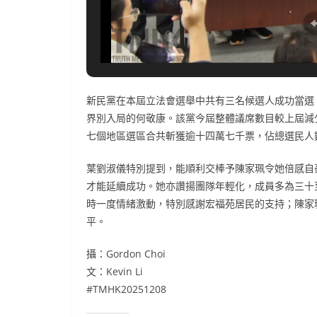
新民黨在本屆立法會選舉中共有三名候選人成功當選
界別入局的何敬康。該黨今屆整體議席數目較上屆減
七個地區選區合共斬獲逾十四萬七千票，佔總選民人
葉劉淑儀特別提到，能順利交棒予陳家珮令她倍感自
才能延續成功。她亦讚揚團隊年輕化，成員多為三十
時一度情緒激動，特別感謝宏福苑居民的支持；陳家
平。
攝：Gordon Choi
文：Kevin Li
#TMHK20251208