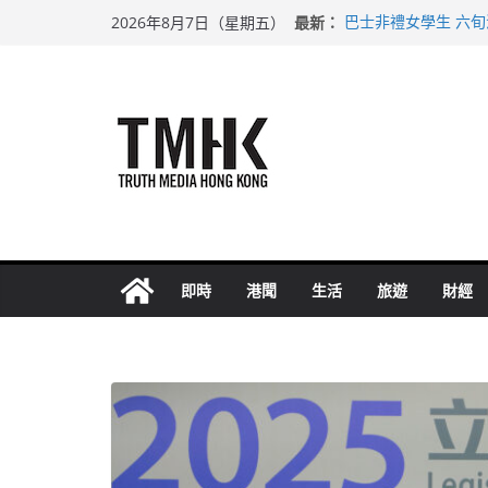
Skip
最新：
巴士非禮女學生 六
2026年8月7日（星期五）
to
涉造假公屋富戶申報
足球盛會次場激戰 
content
上半年純利大增七成
上半年車禍奪六十三
即時
港聞
生活
旅遊
財經