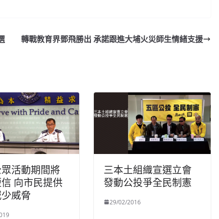
選
轉戰教育界鄧飛勝出 承諾跟進大埔火災師生情緒支援
公眾活動期間將
三本土組織宣選立會
信 向市民提供
發動公投爭全民制憲
減少威脅
29/02/2016
019