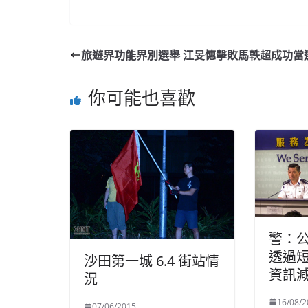
旅遊界功能界別選舉 江旻憓擊敗馬軼超成功當
你可能也喜歡
警：
透過短
沙田第一城 6.4 街站情
資訊
況
16/08/2
07/06/2015