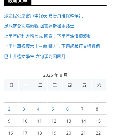
最新文章
涉造假公屋富戶申報表 倉管員准保釋候訊
足球盛會次場激戰 祖雲達斯挫車路士
上半年純利大增七成 國泰：下半年油價續波動
上半年車禍奪六十三命 警方：下週起嚴打交通違例
巴士非禮女學生 六旬漢判囚四月
2026 年 8 月
日
一
二
三
四
五
六
1
2
3
4
5
6
7
8
9
10
11
12
13
14
15
16
17
18
19
20
21
22