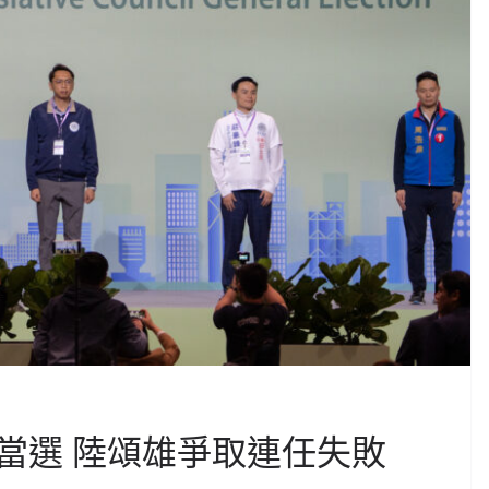
當選 陸頌雄爭取連任失敗