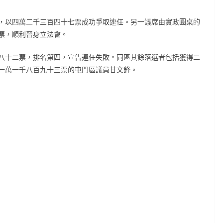
，以四萬二千三百四十七票成功爭取連任。另一議席由實政圓桌的
票，順利晉身立法會。
八十二票，排名第四，宣告連任失敗。同區其餘落選者包括獲得二
一萬一千八百九十三票的屯門區議員甘文鋒。