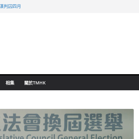
旬漢判囚四月
表 倉管員准保釋候訊
祖雲達斯挫車路士
 國泰：下半年油價續波動
命 警方：下週起嚴打交通違例
相集
關於TMHK