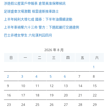
涉造假公屋富戶申報表 倉管員准保釋候訊
足球盛會次場激戰 祖雲達斯挫車路士
上半年純利大增七成 國泰：下半年油價續波動
上半年車禍奪六十三命 警方：下週起嚴打交通違例
巴士非禮女學生 六旬漢判囚四月
2026 年 8 月
日
一
二
三
四
五
六
1
2
3
4
5
6
7
8
9
10
11
12
13
14
15
16
17
18
19
20
21
22
23
24
25
26
27
28
29