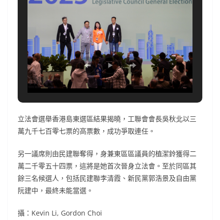
立法會選舉香港島東選區結果揭曉，工聯會會長吳秋北以三
萬九千七百零七票的高票數，成功爭取連任。
另一議席則由民建聯奪得，身兼東區區議員的植潔鈴獲得二
萬二千零五十四票，這將是她首次晉身立法會。至於同區其
餘三名候選人，包括民建聯李清霞、新民黨郭浩景及自由黨
阮建中，最終未能當選。
攝：Kevin Li, Gordon Choi