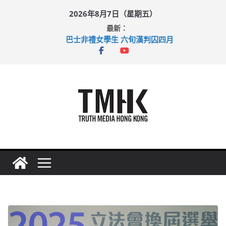
Skip
2026年8月7日（星期五）
to
最新：
content
巴士非禮女學生 六旬漢判囚四月
涉造假公屋富戶申報表 倉管員准保釋候訊
足球盛會次場激戰 祖雲達斯挫車路士
上半年純利大增七成 國泰：下半年油價續波動
上半年車禍奪六十三命 警方：下週起嚴打交通違例