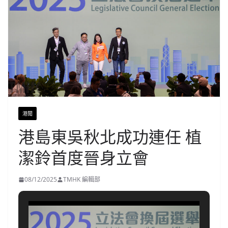
港聞
港島東吳秋北成功連任 植
潔鈴首度晉身立會
08/12/2025
TMHK 編輯部