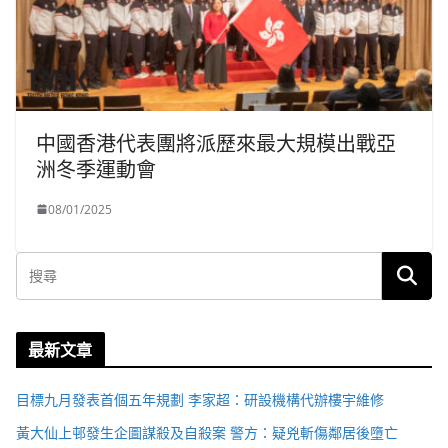
中國香港代表團將派歷來最大規模出戰亞
洲冬季運動會
08/01/2025
最新文章
目標九月發表首個五年規劃 李家超：研設機構代辦樓宇維修
黃大仙上邨發生企圖謀殺及自殺案 警方：疑兇斬傷鄰居後墮亡