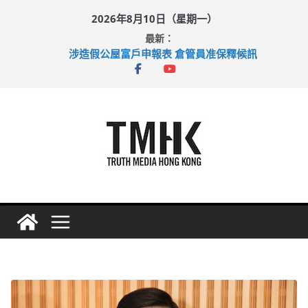
Skip
2026年8月10日（星期一）
to
最新：
content
涉造假公屋富戶申報表 倉管員准保釋候訊
目標九月發表首個五年規劃 李家超：研設機構代辦樓宇維修
黃大仙上邨發生企圖謀殺及自殺案 警方：疑兇斬傷鄰居後墮亡
拜仁熱身賽挫維拉 啟德主場館奪錦標
性罪行修例獲九成支持 鄧炳強：爭取今屆任期內完成立法