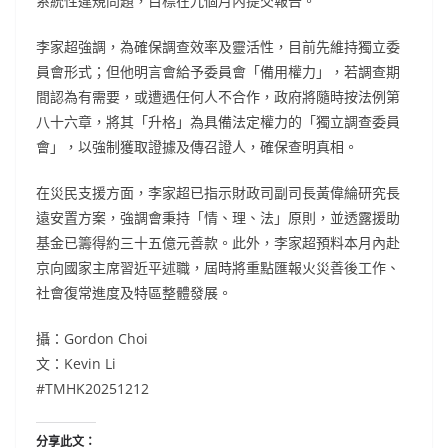
系統性違規問題，目標在九個月內提交報告。
李家超強調，為確保調查效率及靈活性，目前先維持獨立委
員會形式；但他明言會給予委員會「備用權力」，若調查期
間認為有需要，或遭遇任何人不合作，政府將隨時按法例第
八十六章，將其「升格」為具備法定權力的「獨立調查委員
會」，以強制獲取證據及傳召證人，確保查明真相。
在災民支援方面，李家超已指示財政司副司長黃偉綸研究長
遠安置方案，強調會秉持「情、理、法」原則，並透露援助
基金已籌得約三十五億元善款。此外，李家超預料本月內赴
京向國家主席習近平述職，屆時將重點匯報火災善後工作、
社會復常進度及特區整體發展。
攝：Gordon Choi
文：Kevin Li
#TMHK20251212
分享此文：