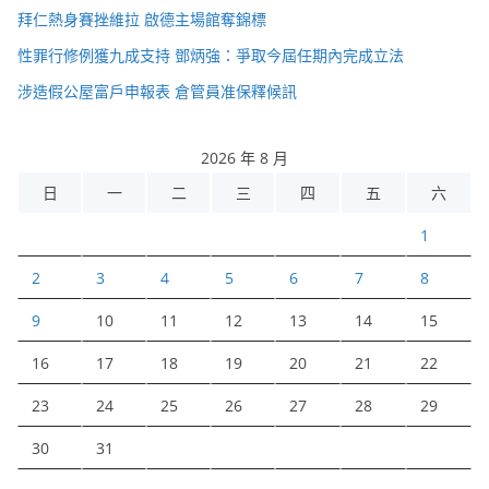
拜仁熱身賽挫維拉 啟德主場館奪錦標
性罪行修例獲九成支持 鄧炳強：爭取今屆任期內完成立法
涉造假公屋富戶申報表 倉管員准保釋候訊
2026 年 8 月
日
一
二
三
四
五
六
1
2
3
4
5
6
7
8
9
10
11
12
13
14
15
16
17
18
19
20
21
22
23
24
25
26
27
28
29
30
31