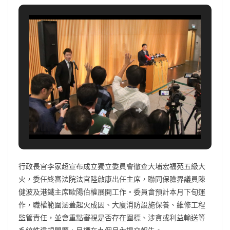
行政長官李家超宣布成立獨立委員會徹查大埔宏福苑五級大
火，委任終審法院法官陸啟康出任主席，聯同保險界議員陳
健波及港鐵主席歐陽伯權展開工作。委員會預計本月下旬運
作，職權範圍涵蓋起火成因、大廈消防設施保養、維修工程
監管責任，並會重點審視是否存在圍標、涉貪或利益輸送等