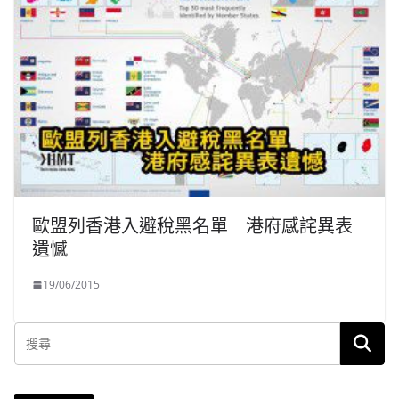
歐盟列香港入避稅黑名單 港府感詫異表
遺憾
19/06/2015