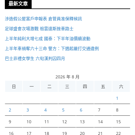
最新文章
涉造假公屋富戶申報表 倉管員准保釋候訊
足球盛會次場激戰 祖雲達斯挫車路士
上半年純利大增七成 國泰：下半年油價續波動
上半年車禍奪六十三命 警方：下週起嚴打交通違例
巴士非禮女學生 六旬漢判囚四月
2026 年 8 月
日
一
二
三
四
五
六
1
2
3
4
5
6
7
8
9
10
11
12
13
14
15
16
17
18
19
20
21
22