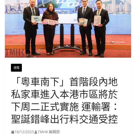
港聞
「粵車南下」首階段內地
私家車進入本港市區將於
下周二正式實施 運輸署：
聖誕錯峰出行料交通受控
18/12/2025
TMHK 編輯部