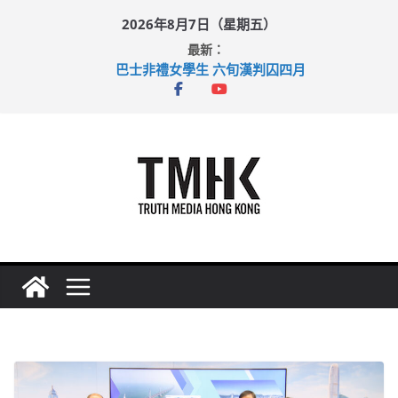
Skip
2026年8月7日（星期五）
to
最新：
content
巴士非禮女學生 六旬漢判囚四月
涉造假公屋富戶申報表 倉管員准保釋候訊
足球盛會次場激戰 祖雲達斯挫車路士
上半年純利大增七成 國泰：下半年油價續波動
上半年車禍奪六十三命 警方：下週起嚴打交通違例