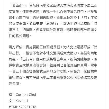
「粵車南下」首階段內地私家車進入本港市區將於下周二正
式實施。運輸署透露，首批一千七百個中籤名額中，已接獲
逾七百宗申請，約佔總數四成。獲批車輛將掛上「FT」字頭
的香港車牌，並須安裝「易通行」。署方拒絕評論有關「特
選車主」的傳聞，但承認因計劃嶄新，需時釐清部分申請文
件的格式問題。
署方評估，實施初期正值聖誕長假，港人北上潮將形成「錯
峰出行」，相信不會對本地交通構成太大壓力。為便利內地
司機，「出行易」應用程式將增設專頁，提供路線規劃、隧
道收費及大橋車流等資訊；並羅列七百個景點停車場，當中
一百五十個支援免觸式及內地支付功能，另設六十個國標充
電樁位置。署方呼籲內地車主事前應熟習香港交通法規及駕
駛習慣。
攝：Gordon Choi
文：Kevin Li
#TMHK20251218