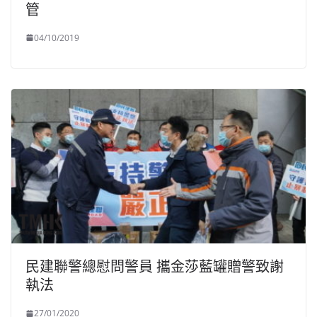
管
04/10/2019
民建聯警總慰問警員 攜金莎藍罐贈警致謝
執法
27/01/2020