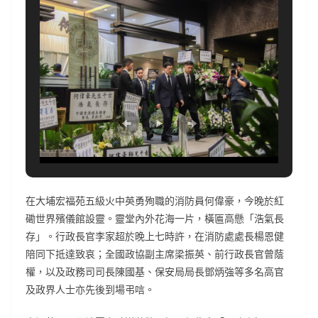
在大埔宏福苑五級火中英勇殉職的消防員何偉豪，今晚於紅
磡世界殯儀館設靈。靈堂內外花海一片，橫匾高懸「浩氣長
存」。行政長官李家超於晚上七時許，在消防處處長楊恩健
陪同下抵達致哀；全國政協副主席梁振英、前行政長官曾蔭
權，以及政務司司長陳國基、保安局局長鄧炳強等多名高官
及政界人士亦先後到場弔唁。