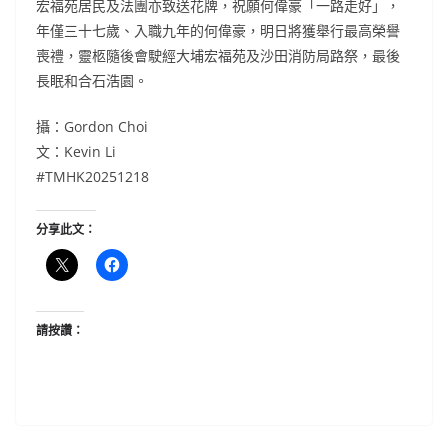
宏福苑居民及法團亦致送花牌，祝願何偉豪「一路走好」，
年僅三十七歲、入職九年的何偉豪，明日將獲舉行最高榮譽
喪禮，靈柩隨後會駛經大埔宏福苑及沙田消防局路祭，最後
長眠和合石浩園。
攝：Gordon Choi
文：Kevin Li
#TMHK20251218
分享此文：
請按讚：