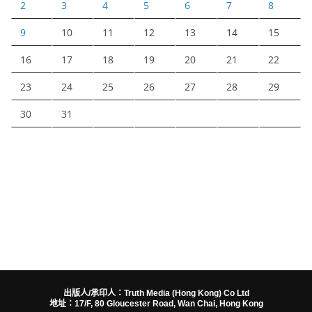
2
3
4
5
6
7
8
9
10
11
12
13
14
15
16
17
18
19
20
21
22
23
24
25
26
27
28
29
30
31
出版人/承印人：Truth Media (Hong Kong) Co Ltd
地址：17/F, 80 Gloucester Road, Wan Chai, Hong Kong