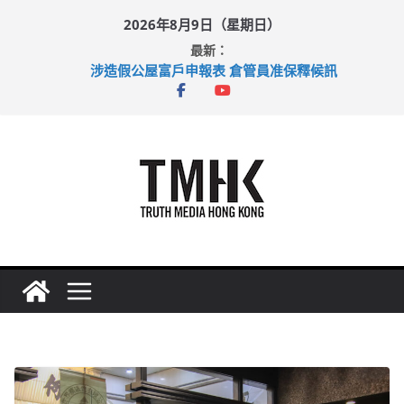
Skip
2026年8月9日（星期日）
to
最新：
content
涉造假公屋富戶申報表 倉管員准保釋候訊
目標九月發表首個五年規劃 李家超：研設機構代辦樓宇維修
黃大仙上邨發生企圖謀殺及自殺案 警方：疑兇斬傷鄰居後墮亡
拜仁熱身賽挫維拉 啟德主場館奪錦標
性罪行修例獲九成支持 鄧炳強：爭取今屆任期內完成立法