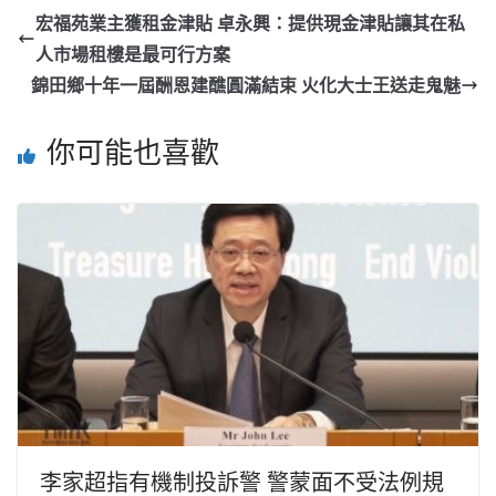
宏福苑業主獲租金津貼 卓永興：提供現金津貼讓其在私
人市場租樓是最可行方案
錦田鄉十年一屆酬恩建醮圓滿結束 火化大士王送走鬼魅
你可能也喜歡
李家超指有機制投訴警 警蒙面不受法例規