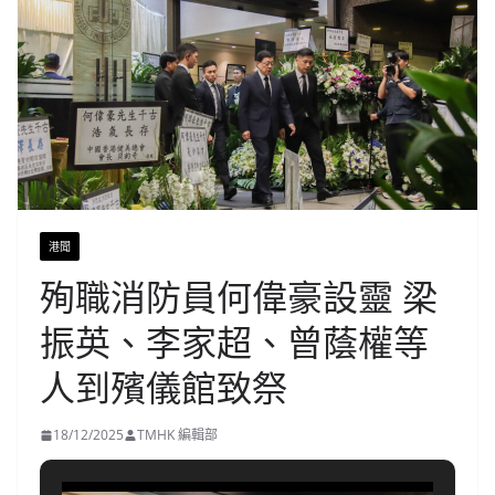
港聞
殉職消防員何偉豪設靈 梁
振英、李家超、曾蔭權等
人到殯儀館致祭
18/12/2025
TMHK 編輯部