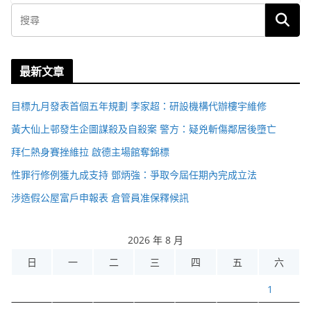
最新文章
目標九月發表首個五年規劃 李家超：研設機構代辦樓宇維修
黃大仙上邨發生企圖謀殺及自殺案 警方：疑兇斬傷鄰居後墮亡
拜仁熱身賽挫維拉 啟德主場館奪錦標
性罪行修例獲九成支持 鄧炳強：爭取今屆任期內完成立法
涉造假公屋富戶申報表 倉管員准保釋候訊
2026 年 8 月
日
一
二
三
四
五
六
1