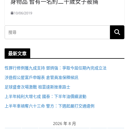
身物品 暫有一名約二十歲女子被捕
10/06/2019
最新文章
性罪行修例獲九成支持 鄧炳強：爭取今屆任期內完成立法
涉造假公屋富戶申報表 倉管員准保釋候訊
足球盛會次場激戰 祖雲達斯挫車路士
上半年純利大增七成 國泰：下半年油價續波動
上半年車禍奪六十三命 警方：下週起嚴打交通違例
2026 年 8 月