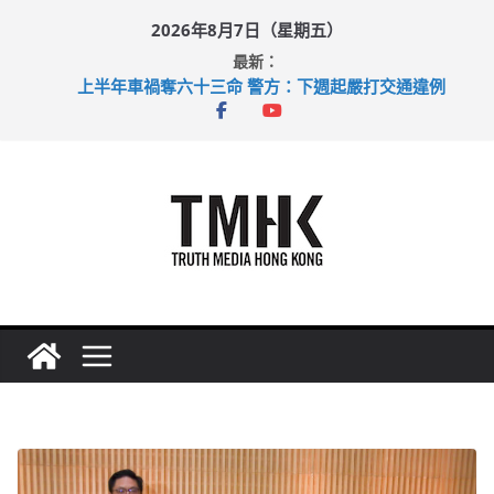
Skip
2026年8月7日（星期五）
to
最新：
content
上半年車禍奪六十三命 警方：下週起嚴打交通違例
性罪行修例獲九成支持 鄧炳強：爭取今屆任期內完成立法
涉造假公屋富戶申報表 倉管員准保釋候訊
足球盛會次場激戰 祖雲達斯挫車路士
上半年純利大增七成 國泰：下半年油價續波動