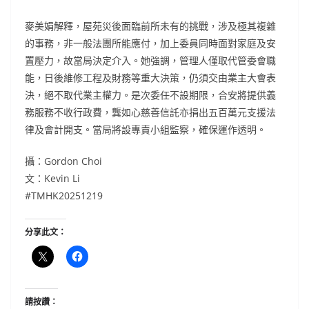
麥美娟解釋，屋苑災後面臨前所未有的挑戰，涉及極其複雜
的事務，非一般法團所能應付，加上委員同時面對家庭及安
置壓力，故當局決定介入。她強調，管理人僅取代管委會職
能，日後維修工程及財務等重大決策，仍須交由業主大會表
決，絕不取代業主權力。是次委任不設期限，合安將提供義
務服務不收行政費，龔如心慈善信託亦捐出五百萬元支援法
律及會計開支。當局將設專責小組監察，確保運作透明。
攝：Gordon Choi
文：Kevin Li
#TMHK20251219
分享此文：
請按讚：