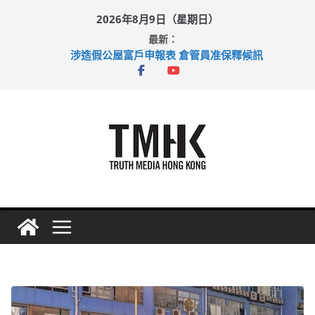
Skip
2026年8月9日（星期日）
to
最新：
content
涉造假公屋富戶申報表 倉管員准保釋候訊
目標九月發表首個五年規劃 李家超：研設機構代辦樓宇維修
黃大仙上邨發生企圖謀殺及自殺案 警方：疑兇斬傷鄰居後墮亡
拜仁熱身賽挫維拉 啟德主場館奪錦標
性罪行修例獲九成支持 鄧炳強：爭取今屆任期內完成立法