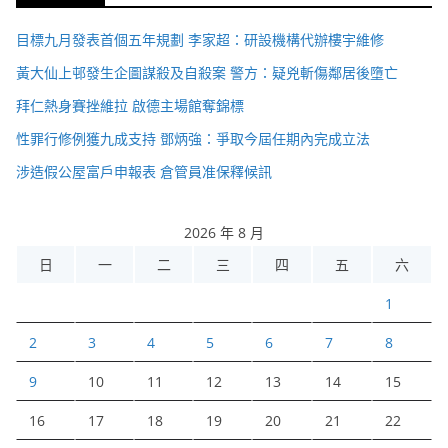
目標九月發表首個五年規劃 李家超：研設機構代辦樓宇維修
黃大仙上邨發生企圖謀殺及自殺案 警方：疑兇斬傷鄰居後墮亡
拜仁熱身賽挫維拉 啟德主場館奪錦標
性罪行修例獲九成支持 鄧炳強：爭取今屆任期內完成立法
涉造假公屋富戶申報表 倉管員准保釋候訊
2026 年 8 月
日
一
二
三
四
五
六
1
2
3
4
5
6
7
8
9
10
11
12
13
14
15
16
17
18
19
20
21
22