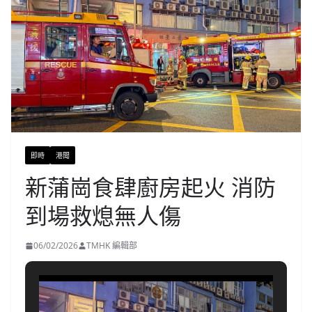
即時
港聞
新蒲崗食肆廚房起火 消防
到場救熄無人傷
06/02/2026
TMHK 編輯部