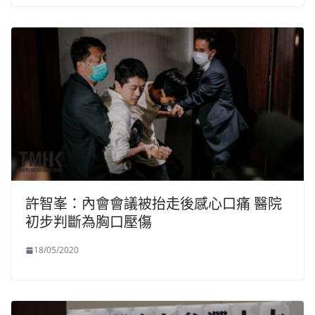
許智峯：內會會議被抬走後感心口痛 醫院
初步判斷為胸口壓傷
18/05/2020