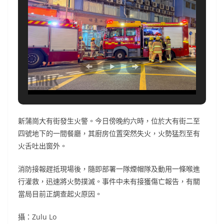
新蒲崗大有街發生火警。今日傍晚約六時，位於大有街二至
四號地下的一間餐廳，其廚房位置突然失火，火勢猛烈至有
火舌吐出窗外。
消防接報趕抵現場後，隨即部署一隊煙帽隊及動用一條喉進
行灌救，迅速將火勢撲滅。事件中未有接獲傷亡報告，有關
當局目前正調查起火原因。
攝：Zulu Lo