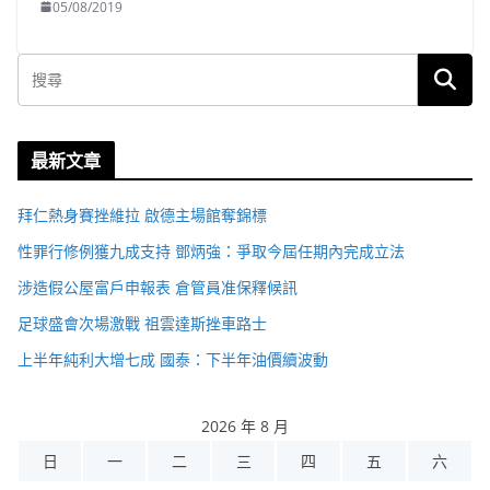
05/08/2019
最新文章
拜仁熱身賽挫維拉 啟德主場館奪錦標
性罪行修例獲九成支持 鄧炳強：爭取今屆任期內完成立法
涉造假公屋富戶申報表 倉管員准保釋候訊
足球盛會次場激戰 祖雲達斯挫車路士
上半年純利大增七成 國泰：下半年油價續波動
2026 年 8 月
日
一
二
三
四
五
六