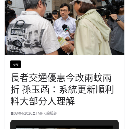
港聞
長者交通優惠今改兩蚊兩
折 孫玉菡：系統更新順利
料大部分人理解
03/04/2026
TMHK 編輯部