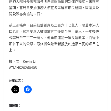
信絕大部分長者都清楚明白這個簡單的新運作模式。未來三
星期，當局會安排服務大使在各區解答市民疑問，區議員及
關愛隊亦會協助宣傳。
孫玉菡補充，目前該計劃惠及二百六十七萬人，隨着本港人
口老化，預料受惠人數將於五年後增至三百萬人，十年後更
會攀升至三百二十萬人。他重申這是一項長遠政策，而從中
節省下來的公帑，最終將全數重新投放於造福市民的項目之
上。
攝、文：Kevin Li
#TMHK20260403
分享此文：
請按讚：