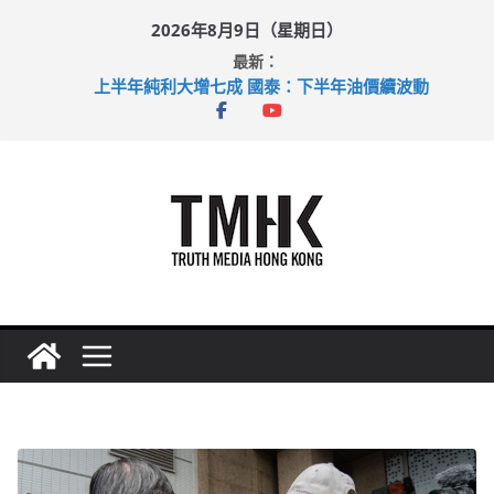
Skip
2026年8月9日（星期日）
to
最新：
content
上半年純利大增七成 國泰：下半年油價續波動
拜仁熱身賽挫維拉 啟德主場館奪錦標
性罪行修例獲九成支持 鄧炳強：爭取今屆任期內完成立法
涉造假公屋富戶申報表 倉管員准保釋候訊
足球盛會次場激戰 祖雲達斯挫車路士