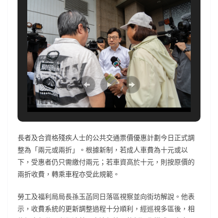
長者及合資格殘疾人士的公共交通票價優惠計劃今日正式調
整為「兩元或兩折」。根據新制，若成人車費為十元或以
下，受惠者仍只需繳付兩元；若車資高於十元，則按原價的
兩折收費，轉乘車程亦受此規範。
勞工及福利局局長孫玉菡同日落區視察並向街坊解說。他表
示，收費系統的更新調整過程十分順利，經巡視多區後，相