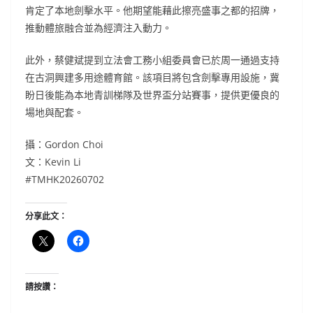
肯定了本地劍擊水平。他期望能藉此擦亮盛事之都的招牌，
推動體旅融合並為經濟注入動力。
此外，蔡健斌提到立法會工務小組委員會已於周一通過支持
在古洞興建多用途體育館。該項目將包含劍擊專用設施，冀
盼日後能為本地青訓梯隊及世界盃分站賽事，提供更優良的
場地與配套。
攝：Gordon Choi
文：Kevin Li
#TMHK20260702
分享此文：
請按讚：