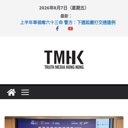
Skip
2026年8月7日（星期五）
to
最新：
content
上半年車禍奪六十三命 警方：下週起嚴打交通違例
性罪行修例獲九成支持 鄧炳強：爭取今屆任期內完成立法
涉造假公屋富戶申報表 倉管員准保釋候訊
足球盛會次場激戰 祖雲達斯挫車路士
上半年純利大增七成 國泰：下半年油價續波動