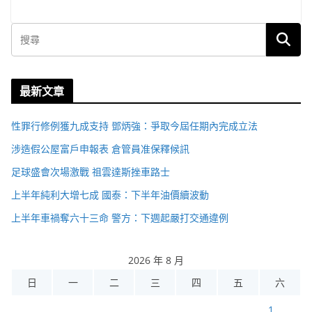
最新文章
性罪行修例獲九成支持 鄧炳強：爭取今屆任期內完成立法
涉造假公屋富戶申報表 倉管員准保釋候訊
足球盛會次場激戰 祖雲達斯挫車路士
上半年純利大增七成 國泰：下半年油價續波動
上半年車禍奪六十三命 警方：下週起嚴打交通違例
2026 年 8 月
日
一
二
三
四
五
六
1