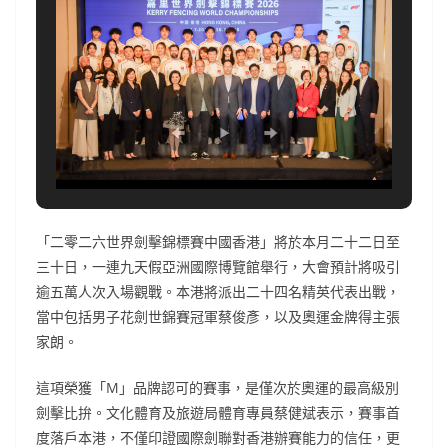
「二零二六世界劍擊錦標賽中國香港」將於本月二十二日至
三十日，一連九天假亞洲國際博覽館舉行，大會預計將吸引
逾五萬人次入場觀戰。本港將派出二十四名精英代表出戰，
當中包括男子花劍世錦賽冠軍蔡俊彥，以及奧運金牌得主張
家朗。
這項榮獲「M」品牌認可的賽事，是僅次於奧運的最高級別
劍擊比拚。文化體育及旅遊局體育專員蔡健斌表示，賽事首
度落戶本港，不僅印證國際劍聯對香港辦賽能力的信任，更