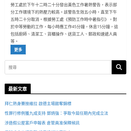
勞工處於下午十二時二十分發出黃色工作暑熱警告，表示部
分工作環境下的熱壓力較高。該警告生效五小時，直至下午
五時二十分取消。根據勞工處《預防工作時中暑指引》，對
於中等勞動的工作，每小時應工作45分鐘，休息15分鐘，這
包括廚師、清潔工、貨櫃操作、送貨工人、郵政和速遞人員
等。
更多
最新文章
拜仁熱身賽挫維拉 啟德主場館奪錦標
性罪行修例獲九成支持 鄧炳強：爭取今屆任期內完成立法
涉造假公屋富戶申報表 倉管員准保釋候訊