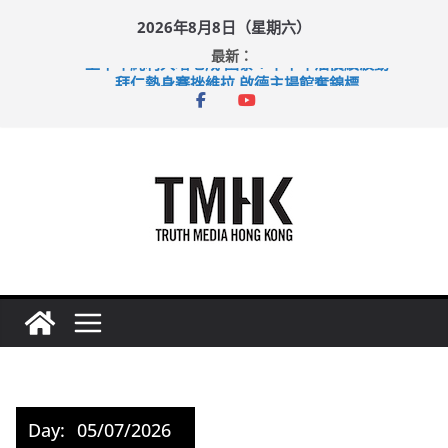
Skip
2026年8月8日（星期六）
to
最新：
content
上半年純利大增七成 國泰：下半年油價續波動
拜仁熱身賽挫維拉 啟德主場館奪錦標
性罪行修例獲九成支持 鄧炳強：爭取今屆任期內完成立法
涉造假公屋富戶申報表 倉管員准保釋候訊
足球盛會次場激戰 祖雲達斯挫車路士
Day:
05/07/2026