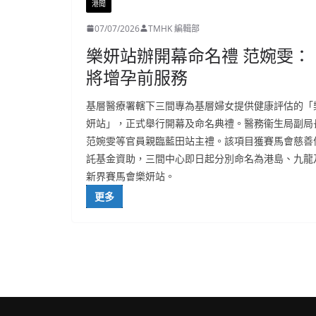
港聞
07/07/2026
TMHK 編輯部
樂妍站辦開幕命名禮 范婉雯：
將增孕前服務
基層醫療署轄下三間專為基層婦女提供健康評估的「
妍站」，正式舉行開幕及命名典禮。醫務衞生局副局
范婉雯等官員親臨藍田站主禮。該項目獲賽馬會慈善
託基金資助，三間中心即日起分別命名為港島、九龍
新界賽馬會樂妍站。
更多