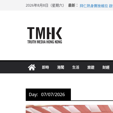
Skip
上半年純利大增七成
最新：
2026年8月8日（星期六）
拜仁熱身賽挫維拉 
to
性罪行修例獲九成支
content
涉造假公屋富戶申報
足球盛會次場激戰 
即時
港聞
生活
旅遊
財經
Day:
07/07/2026