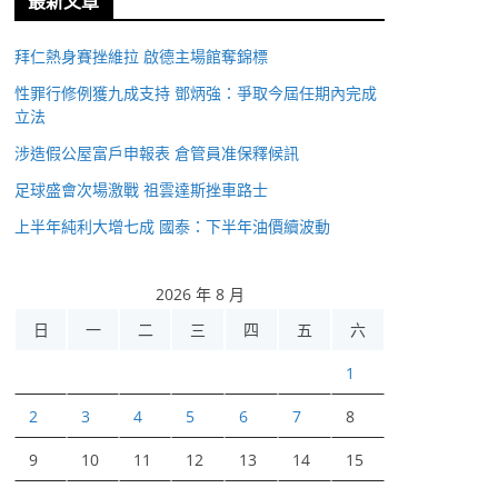
最新文章
拜仁熱身賽挫維拉 啟德主場館奪錦標
性罪行修例獲九成支持 鄧炳強：爭取今屆任期內完成
立法
涉造假公屋富戶申報表 倉管員准保釋候訊
足球盛會次場激戰 祖雲達斯挫車路士
上半年純利大增七成 國泰：下半年油價續波動
2026 年 8 月
日
一
二
三
四
五
六
1
2
3
4
5
6
7
8
9
10
11
12
13
14
15