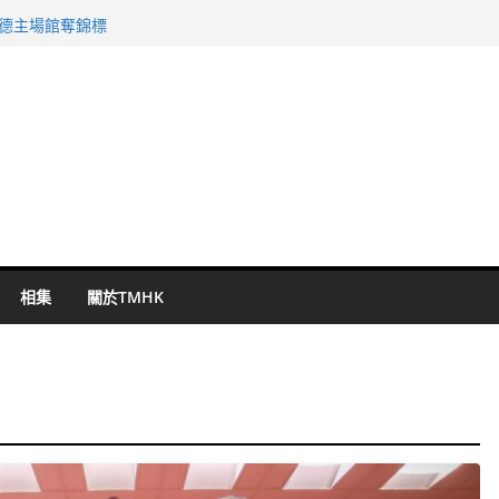
 國泰：下半年油價續波動
啟德主場館奪錦標
持 鄧炳強：爭取今屆任期內完成立法
表 倉管員准保釋候訊
祖雲達斯挫車路士
相集
關於TMHK