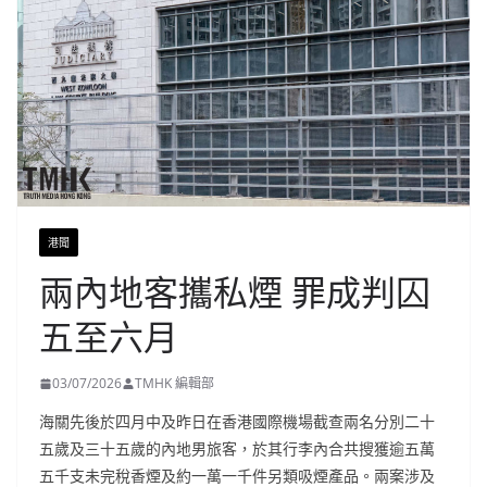
港聞
兩內地客攜私煙 罪成判囚
五至六月
03/07/2026
TMHK 編輯部
海關先後於四月中及昨日在香港國際機場截查兩名分別二十
五歲及三十五歲的內地男旅客，於其行李內合共搜獲逾五萬
五千支未完稅香煙及約一萬一千件另類吸煙產品。兩案涉及