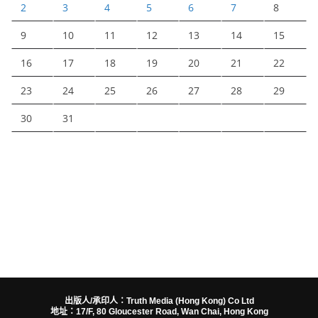
2
3
4
5
6
7
8
9
10
11
12
13
14
15
16
17
18
19
20
21
22
23
24
25
26
27
28
29
30
31
出版人/承印人：Truth Media (Hong Kong) Co Ltd
地址：17/F, 80 Gloucester Road, Wan Chai, Hong Kong