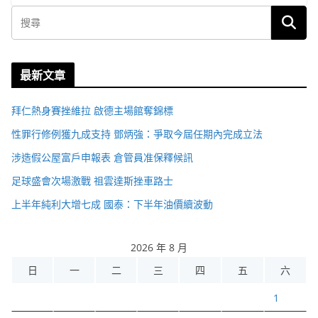
最新文章
拜仁熱身賽挫維拉 啟德主場館奪錦標
性罪行修例獲九成支持 鄧炳強：爭取今屆任期內完成立法
涉造假公屋富戶申報表 倉管員准保釋候訊
足球盛會次場激戰 祖雲達斯挫車路士
上半年純利大增七成 國泰：下半年油價續波動
2026 年 8 月
日
一
二
三
四
五
六
1