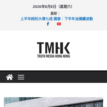
Skip
2026年8月8日（星期六）
to
最新：
content
上半年純利大增七成 國泰：下半年油價續波動
拜仁熱身賽挫維拉 啟德主場館奪錦標
性罪行修例獲九成支持 鄧炳強：爭取今屆任期內完成立法
涉造假公屋富戶申報表 倉管員准保釋候訊
足球盛會次場激戰 祖雲達斯挫車路士