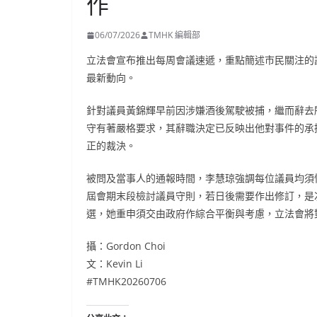
作
06/07/2026
TMHK 編輯部
立法會宣布推出每周會議速遞，重點簡述市民關注的
最新動向。
針對議員黃錦輝早前因涉嫌酒後駕駛被捕，繼而辭去
守有著嚴格要求，其辭職決定已反映出他對事件的承
正的裁決。
被問及當事人的通報時間，李慧琼強調每位議員均須
屆會期末段檢討議員守則，若日後需要作出修訂，是
選，她重申須交由政府作綜合平衡與考慮，立法會將
攝：Gordon Choi
文：Kevin Li
#TMHK20260706