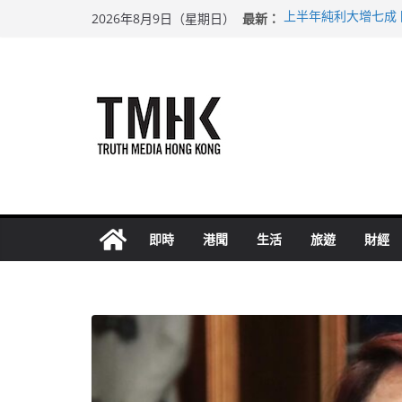
Skip
最新：
上半年純利大增七成
2026年8月9日（星期日）
to
拜仁熱身賽挫維拉 
性罪行修例獲九成支
content
涉造假公屋富戶申報
足球盛會次場激戰 
即時
港聞
生活
旅遊
財經