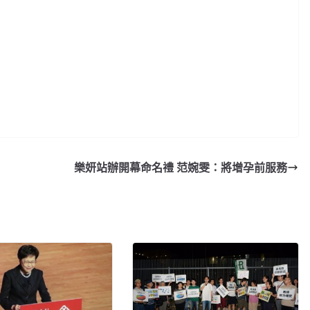
樂妍站辦開幕命名禮 范婉雯：將增孕前服務