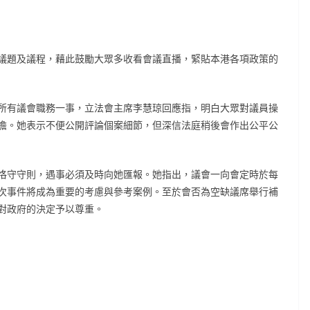
議題及議程，藉此鼓勵大眾多收看會議直播，緊貼本港各項政策的
所有議會職務一事，立法會主席李慧琼回應指，明白大眾對議員操
擔。她表示不便公開評論個案細節，但深信法庭稍後會作出公平公
恪守守則，遇事必須及時向她匯報。她指出，議會一向會定時於每
次事件將成為重要的考慮與參考案例。至於會否為空缺議席舉行補
對政府的決定予以尊重。