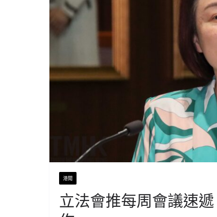
港聞
立法會推每周會議速遞