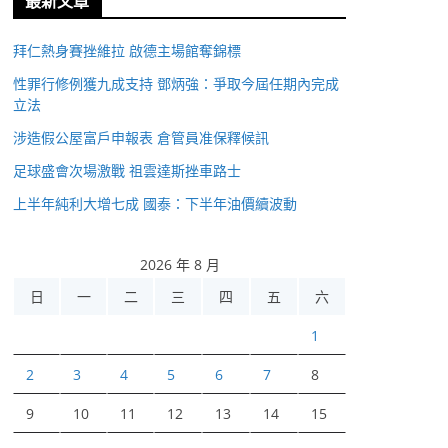
最新文章
拜仁熱身賽挫維拉 啟德主場館奪錦標
性罪行修例獲九成支持 鄧炳強：爭取今屆任期內完成
立法
涉造假公屋富戶申報表 倉管員准保釋候訊
足球盛會次場激戰 祖雲達斯挫車路士
上半年純利大增七成 國泰：下半年油價續波動
2026 年 8 月
日
一
二
三
四
五
六
1
2
3
4
5
6
7
8
9
10
11
12
13
14
15