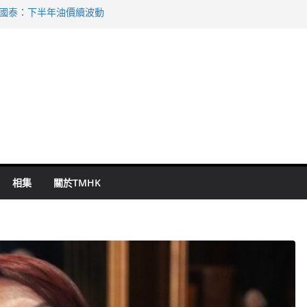
 國泰：下半年油價續波動
啟德主場館奪錦標
持 鄧炳強：爭取今屆任期內完成立法
表 倉管員准保釋候訊
祖雲達斯挫車路士
相集
關於TMHK