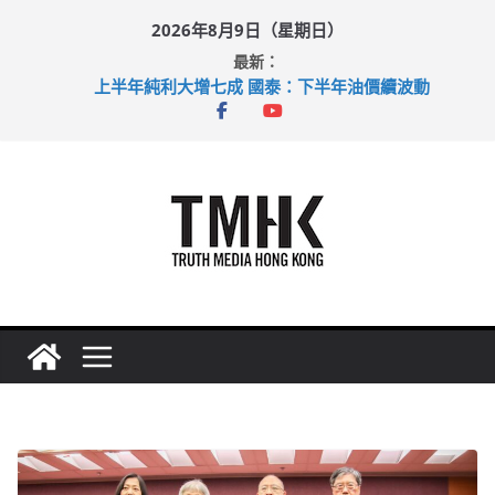
Skip
2026年8月9日（星期日）
to
最新：
content
上半年純利大增七成 國泰：下半年油價續波動
拜仁熱身賽挫維拉 啟德主場館奪錦標
性罪行修例獲九成支持 鄧炳強：爭取今屆任期內完成立法
涉造假公屋富戶申報表 倉管員准保釋候訊
足球盛會次場激戰 祖雲達斯挫車路士