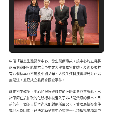
中環「希愈生殖醫學中心」發生醫療事故。該中心於五月將
兩宗個案的胚胎樣本交予中文大學實驗室化驗，及後發現共
有八個樣本並不屬於相關父母。人類生殖科技管理局對此高
度關注，並已成立委員會徹查事件。
調查初步確認，中心的紀錄與儲存的胚胎本身並無調亂，出
錯環節在於抽取的化驗樣本被混入了非相關父母的樣本。目
前仍有一個涉事樣本尚未配對到所屬父母。管理局懷疑事件
或涉人為因素，已決定勒令該中心暫停十七項獲批業務當中