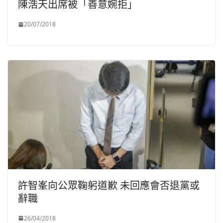
陳浩天出席被「善意婉拒」
20/07/2018
許智峯向公眾鞠躬道歉 未回應會否退黨或
辭職
26/04/2018