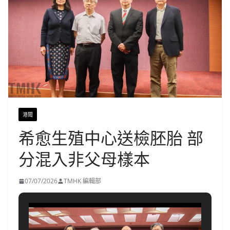
港聞
希愈生殖中心送檢胚胎 部
分混入非父母樣本
07/07/2026
TMHK 編輯部