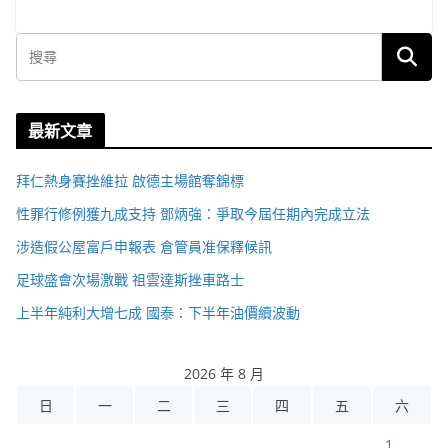
最新文章
拜仁熱身賽挫維拉 啟德主場館奪錦標
性罪行修例獲九成支持 鄧炳強：爭取今屆任期內完成立法
涉造假公屋富戶申報表 倉管員准保釋候訊
足球盛會次場激戰 祖雲達斯挫車路士
上半年純利大增七成 國泰：下半年油價續波動
2026 年 8 月
日
一
二
三
四
五
六
1