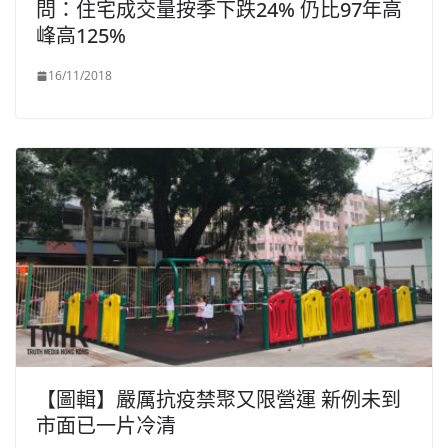
問：住宅成交量按季下跌24% 仍比97年高
峰高125%
16/11/2018
【圖輯】嚴厲抗疫禁聚又限營運 新例未到
市面已一片冷清