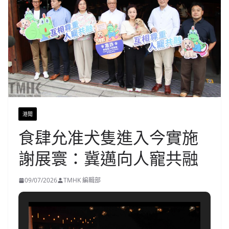
港聞
食肆允准犬隻進入今實施
謝展寰：冀邁向人寵共融
09/07/2026
TMHK 編輯部