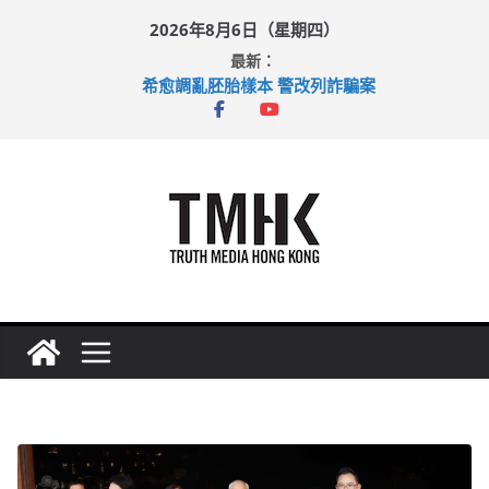
Skip
2026年8月6日（星期四）
to
最新：
content
希愈調亂胚胎樣本 警改列詐騙案
足球盛會次場激戰 祖雲達斯挫車路士
上半年純利大增七成 國泰：下半年油價續波動
上半年車禍奪六十三命 警方：下週起嚴打交通違例
巴士非禮女學生 六旬漢判囚四月