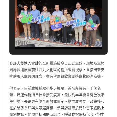
容許犬隻進入食肆的全新措施於今日正式生效。環境及生態
局局長謝展寰前往西九文化區的獲批餐廳視察，並指出新安
排體現人寵共融理念，亦有望為餐飲業創造寵物經濟商機。
他表示，目前政策採取小步走策略，首階段設有一千個名
額，若運作暢順且社會接受度高，最快約半年後會開放次階
段申請，長遠更有望全面放寬限制。謝展寰強調，政策核心
在於給予食肆與大眾選擇權，參與店舖須於門外當眼處貼上
識別標誌。他預料初期需時磨合，呼籲食客保持包容、狗主