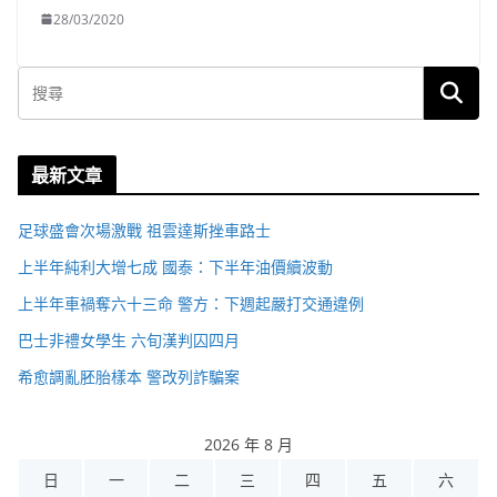
28/03/2020
最新文章
足球盛會次場激戰 祖雲達斯挫車路士
上半年純利大增七成 國泰：下半年油價續波動
上半年車禍奪六十三命 警方：下週起嚴打交通違例
巴士非禮女學生 六旬漢判囚四月
希愈調亂胚胎樣本 警改列詐騙案
2026 年 8 月
日
一
二
三
四
五
六