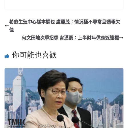
希愈生殖中心樣本調包 盧寵茂：情況極不尋常且通報欠
佳
何文田地次季招標 甯漢豪：上半財年供應近達標
你可能也喜歡