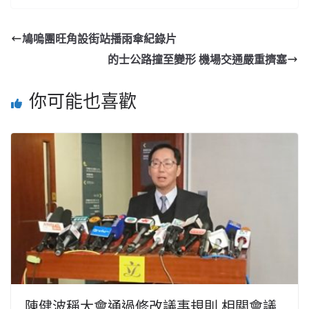
鳩嗚團旺角設街站播雨傘紀錄片
的士公路撞至變形 機場交通嚴重擠塞
你可能也喜歡
陳健波稱大會通過修改議事規則 相關會議