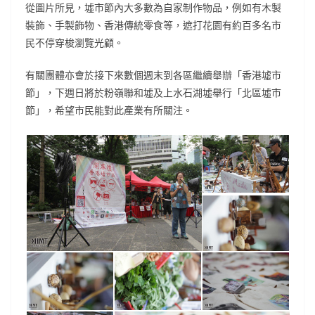
從圖片所見，墟市節內大多數為自家制作物品，例如有木製
裝飾、手製飾物、香港傳統零食等，遮打花園有約百多名市
民不停穿梭瀏覽光顧。
有關團體亦會於接下來數個週末到各區繼續舉辦「香港墟市
節」，下週日將於粉嶺聯和墟及上水石湖墟舉行「北區墟市
節」，希望市民能對此產業有所關注。