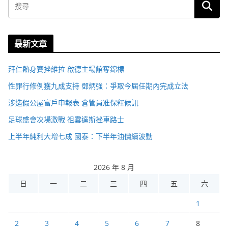
最新文章
拜仁熱身賽挫維拉 啟德主場館奪錦標
性罪行修例獲九成支持 鄧炳強：爭取今屆任期內完成立法
涉造假公屋富戶申報表 倉管員准保釋候訊
足球盛會次場激戰 祖雲達斯挫車路士
上半年純利大增七成 國泰：下半年油價續波動
2026 年 8 月
日
一
二
三
四
五
六
1
2
3
4
5
6
7
8