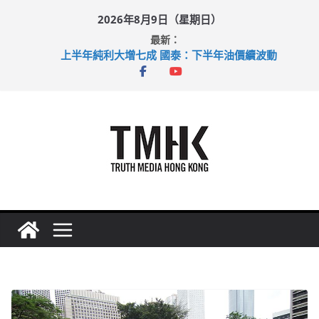
Skip
2026年8月9日（星期日）
to
最新：
content
上半年純利大增七成 國泰：下半年油價續波動
拜仁熱身賽挫維拉 啟德主場館奪錦標
性罪行修例獲九成支持 鄧炳強：爭取今屆任期內完成立法
涉造假公屋富戶申報表 倉管員准保釋候訊
足球盛會次場激戰 祖雲達斯挫車路士