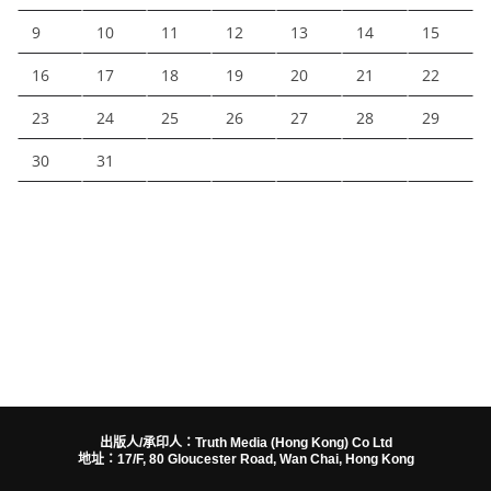
9
10
11
12
13
14
15
16
17
18
19
20
21
22
23
24
25
26
27
28
29
30
31
出版人/承印人：Truth Media (Hong Kong) Co Ltd
地址：17/F, 80 Gloucester Road, Wan Chai, Hong Kong