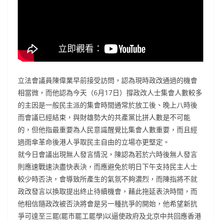
立法會議員陳偉業早前接受訪問，認為現時政改通過的機會
相當微，而他認為今天（6月17日）撐政改人士集會人數較多
的主因是一般民主派的集會時間通常於放工後、晚上八時後
而會議已經結束，與財雄勢大的共產黨比拼人數是不可能
的，但他指最重要為人民意識醒覺比集會人數重要，而且經
過雨傘革命後港人爭取民主自由的立場亦更堅定。
就今日會議出現無人發言情況，陳認為若於六時後無人發言
則應速戰速決盡快表決，而應避免於明日下午支持民主人士
較少時否決，會導致所產生的氣氛不夠濃烈，而陳指將不就
政改發言以換取提出終止待續機會，藉此拖延表決時間，而
他相信隨政改被否決將會是另一種抗爭的開始，他希望新抗
爭可達至三罷(罷市罷工罷學)以逼使政府及北京中共回應香港