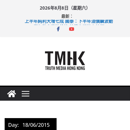
Skip
2026年8月8日（星期六）
to
最新：
content
上半年純利大增七成 國泰：下半年油價續波動
拜仁熱身賽挫維拉 啟德主場館奪錦標
性罪行修例獲九成支持 鄧炳強：爭取今屆任期內完成立法
涉造假公屋富戶申報表 倉管員准保釋候訊
足球盛會次場激戰 祖雲達斯挫車路士
Day:
18/06/2015