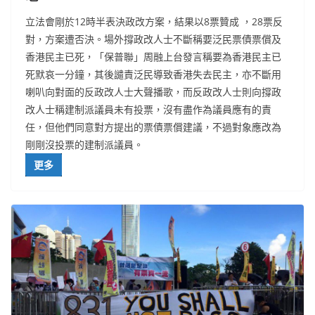
立法會剛於12時半表決政改方案，結果以8票贊成 ，28票反
對，方案遭否決。場外撐政改人士不斷稱要泛民票債票償及
香港民主已死，「保普聯」周融上台發言稱要為香港民主已
死默哀一分鐘，其後譴責泛民導致香港失去民主，亦不斷用
喇叭向對面的反政改人士大聲播歌，而反政改人士則向撐政
改人士稱建制派議員未有投票，沒有盡作為議員應有的責
任，但他們同意對方提出的票債票償建議，不過對象應改為
剛剛沒投票的建制派議員。
更多