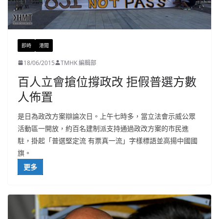
即時
港聞
18/06/2015
TMHK 編輯部
百人立會搶位撐政改 拒假普選方數
人佈置
是日為政改方案辯論次日。上午七時多，當立法會示威公眾
活動區一開放，約百名建制派支持通過政改方案的市民進
駐，掛起「普選堅定流 有票真一流」字樣標語並高揚中國國
旗。
更多