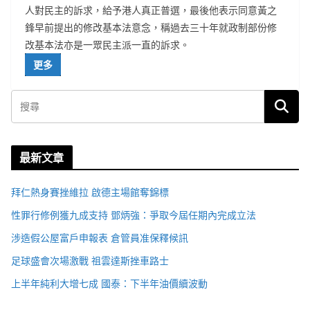
人對民主的訴求，給予港人真正普選，最後他表示同意黃之
鋒早前提出的修改基本法意念，稱過去三十年就政制部份修
改基本法亦是一眾民主派一直的訴求。
更多
最新文章
拜仁熱身賽挫維拉 啟德主場館奪錦標
性罪行修例獲九成支持 鄧炳強：爭取今屆任期內完成立法
涉造假公屋富戶申報表 倉管員准保釋候訊
足球盛會次場激戰 祖雲達斯挫車路士
上半年純利大增七成 國泰：下半年油價續波動