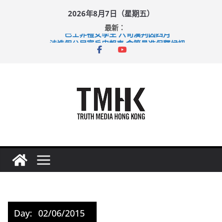
Skip
2026年8月7日（星期五）
to
最新：
content
巴士非禮女學生 六旬漢判囚四月
涉造假公屋富戶申報表 倉管員准保釋候訊
足球盛會次場激戰 祖雲達斯挫車路士
上半年純利大增七成 國泰：下半年油價續波動
上半年車禍奪六十三命 警方：下週起嚴打交通違例
Day:
02/06/2015