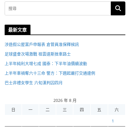
最新文章
涉造假公屋富戶申報表 倉管員准保釋候訊
足球盛會次場激戰 祖雲達斯挫車路士
上半年純利大增七成 國泰：下半年油價續波動
上半年車禍奪六十三命 警方：下週起嚴打交通違例
巴士非禮女學生 六旬漢判囚四月
2026 年 8 月
日
一
二
三
四
五
六
1