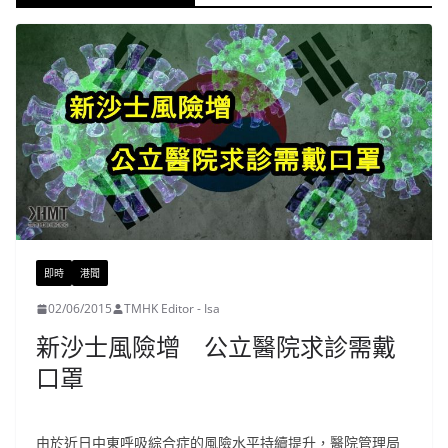
即時
港聞
02/06/2015
TMHK Editor - Isa
新沙士風險增 公立醫院求診需戴
口罩
由於近日中東呼吸綜合症的風險水平持續提升，醫院管理局