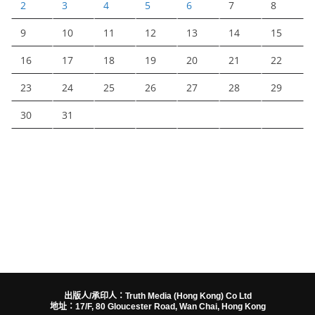
2
3
4
5
6
7
8
9
10
11
12
13
14
15
16
17
18
19
20
21
22
23
24
25
26
27
28
29
30
31
出版人/承印人：Truth Media (Hong Kong) Co Ltd
地址：17/F, 80 Gloucester Road, Wan Chai, Hong Kong