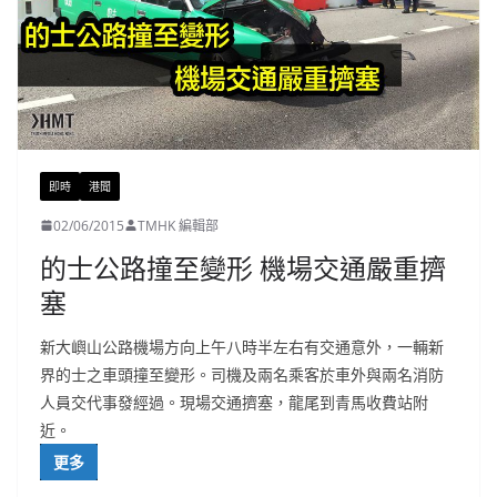
即時
港聞
02/06/2015
TMHK 編輯部
的士公路撞至變形 機場交通嚴重擠
塞
新大嶼山公路機場方向上午八時半左右有交通意外，一輛新
界的士之車頭撞至變形。司機及兩名乘客於車外與兩名消防
人員交代事發經過。現場交通擠塞，龍尾到青馬收費站附
近。
更多