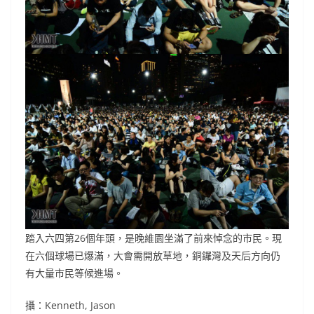
踏入六四第26個年頭，是晚維園坐滿了前來悼念的市民。現
在六個球場已爆滿，大會需開放草地，銅鑼灣及天后方向仍
有大量市民等候進場。
攝：Kenneth, Jason