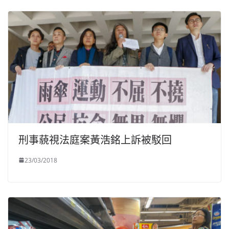
刑事藐視法庭案黃浩銘上訴被駁回
23/03/2018