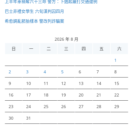
上半年車禍奪六十三命 警方：下週起嚴打交通違例
巴士非禮女學生 六旬漢判囚四月
希愈調亂胚胎樣本 警改列詐騙案
2026 年 8 月
日
一
二
三
四
五
六
1
2
3
4
5
6
7
8
9
10
11
12
13
14
15
16
17
18
19
20
21
22
23
24
25
26
27
28
29
30
31