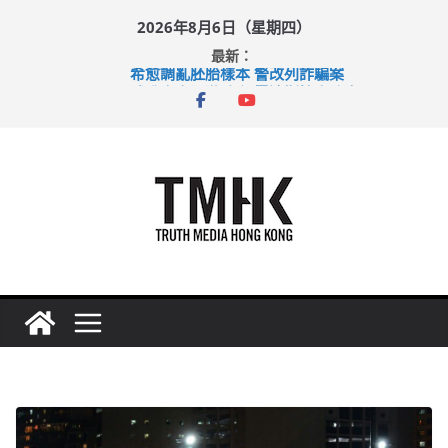
Skip
2026年8月6日（星期四）
to
最新：
content
希愈調亂胚胎樣本 警改列詐騙案
足球盛會次場激戰 祖雲達斯挫車路士
上半年純利大增七成 國泰：下半年油價續波動
上半年車禍奪六十三命 警方：下週起嚴打交通違例
巴士非禮女學生 六旬漢判囚四月