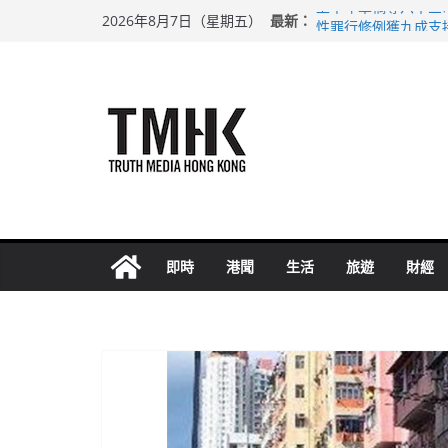
Skip
最新：
上半年車禍奪六十三
2026年8月7日（星期五）
to
性罪行修例獲九成支
涉造假公屋富戶申報
content
足球盛會次場激戰 
上半年純利大增七成
即時
港聞
生活
旅遊
財經