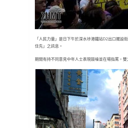
「人民力量」是日下午於深水埗港鐵站D2出口擺設
住先」之訊息。
期間有持不同意見中年人士表現鼓噪並在場指罵，雙