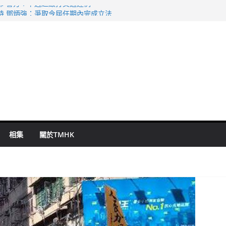
命 警方：下週起嚴打交通違例
持 鄧炳強：爭取今屆任期內完成立法
表 倉管員准保釋候訊
祖雲達斯挫車路士
 國泰：下半年油價續波動
相集
關於TMHK