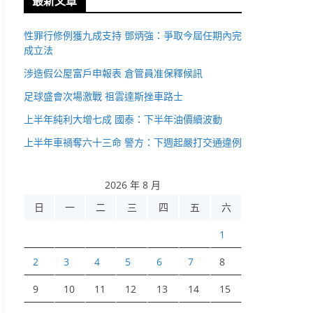
最新文章
性罪行修例獲九成支持 鄧炳強：爭取今屆任期內完
成立法
涉造假公屋富戶申報表 倉管員准保釋候訊
足球盛會次場激戰 祖雲達斯挫車路士
上半年純利大增七成 國泰：下半年油價續波動
上半年車禍奪六十三命 警方：下週起嚴打交通違例
2026 年 8 月
日
一
二
三
四
五
六
1
2
3
4
5
6
7
8
9
10
11
12
13
14
15