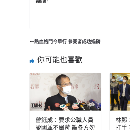
請按讚：
熱血格鬥今舉行 參賽者成功過磅
你可能也喜歡
曾鈺成：要求公職人員
林鄭
愛國並不嚴苛 籲各方勿
打手