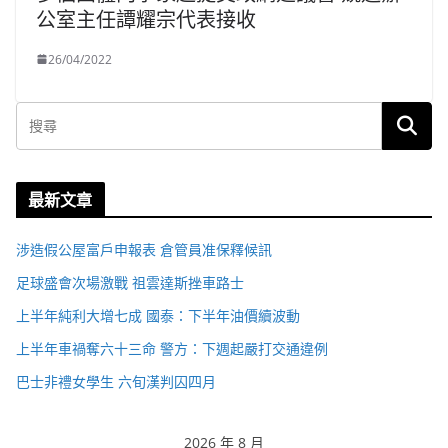
公室主任譚耀宗代表接收
26/04/2022
最新文章
涉造假公屋富戶申報表 倉管員准保釋候訊
足球盛會次場激戰 祖雲達斯挫車路士
上半年純利大增七成 國泰：下半年油價續波動
上半年車禍奪六十三命 警方：下週起嚴打交通違例
巴士非禮女學生 六旬漢判囚四月
2026 年 8 月