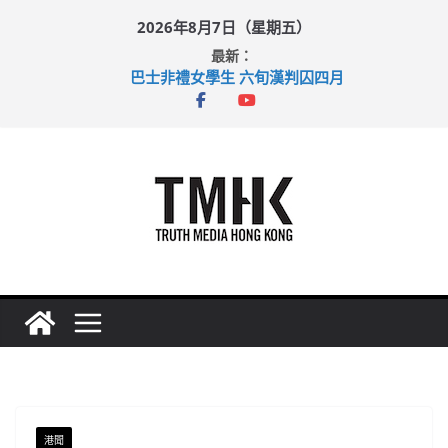
Skip
2026年8月7日（星期五）
to
最新：
content
巴士非禮女學生 六旬漢判囚四月
涉造假公屋富戶申報表 倉管員准保釋候訊
足球盛會次場激戰 祖雲達斯挫車路士
上半年純利大增七成 國泰：下半年油價續波動
上半年車禍奪六十三命 警方：下週起嚴打交通違例
港聞