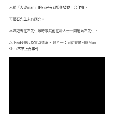
人稱「大波man」的石房有到場後被邀上台作賽，
可惜石先生未有應允。
本媒記者在石先生離時跟其他在場人士一同追訪石先生。
以下兩段短片為當時情況。 短片一：司徒夾帶回應Man
Shek不願上台事件