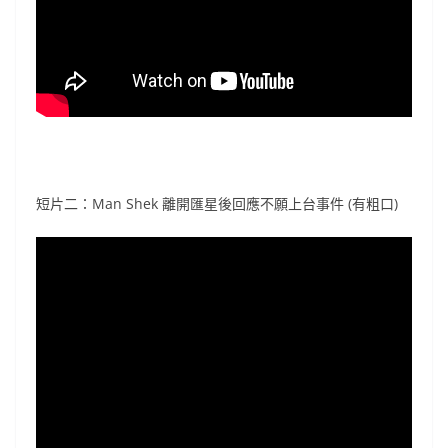
短片二：Man Shek 離開匯星後回應不願上台事件 (有粗口)