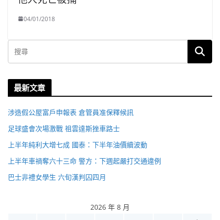
04/01/2018
最新文章
涉造假公屋富戶申報表 倉管員准保釋候訊
足球盛會次場激戰 祖雲達斯挫車路士
上半年純利大增七成 國泰：下半年油價續波動
上半年車禍奪六十三命 警方：下週起嚴打交通違例
巴士非禮女學生 六旬漢判囚四月
2026 年 8 月