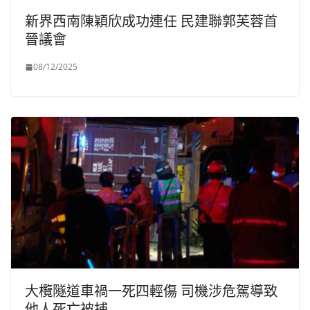
新界西南陳穎欣成功連任 民建聯郭芙蓉首
晉議會
08/12/2025
大欖隧道車禍一死四輕傷 司機涉危駕導致
他人死亡被捕