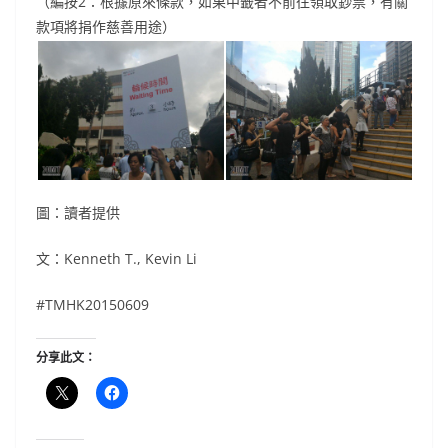
（編按2：根據原來條款，如果中籤者不前往領取鈔票，有關
款項將捐作慈善用途）
圖：讀者提供
文：Kenneth T., Kevin Li
#TMHK20150609
分享此文：