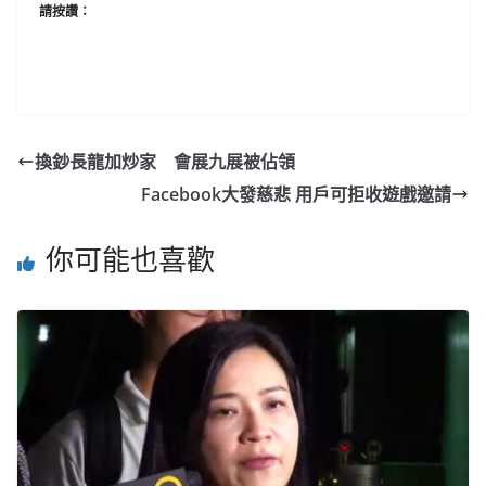
請按讚：
換鈔長龍加炒家 會展九展被佔領
Facebook大發慈悲 用戶可拒收遊戲邀請
你可能也喜歡