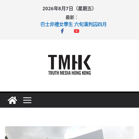
Skip
2026年8月7日（星期五）
to
最新：
content
巴士非禮女學生 六旬漢判囚四月
涉造假公屋富戶申報表 倉管員准保釋候訊
足球盛會次場激戰 祖雲達斯挫車路士
上半年純利大增七成 國泰：下半年油價續波動
上半年車禍奪六十三命 警方：下週起嚴打交通違例