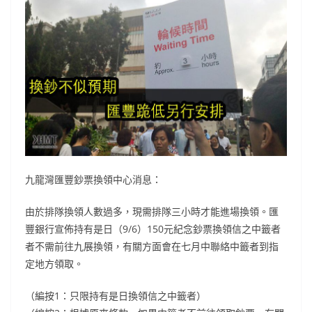
九龍灣匯豐鈔票換領中心消息：
由於排隊換領人數過多，現需排隊三小時才能進場換領。匯
豐銀行宣佈持有是日（9/6）150元紀念鈔票換領信之中籤者
者不需前往九展換領，有關方面會在七月中聯絡中籤者到指
定地方領取。
（編按1：只限持有是日換領信之中籤者）