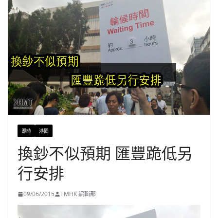
即時
港聞
換鈔不似預期 匯豐跪低另
行安排
09/06/2015
TMHK 編輯部