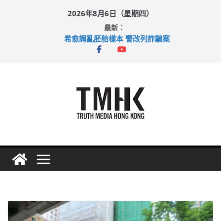
Skip
2026年8月6日（星期四）
to
最新：
content
希愈調亂胚胎樣本 警改列詐騙案
足球盛會次場激戰 祖雲達斯挫車路士
上半年純利大增七成 國泰：下半年油價續波動
上半年車禍奪六十三命 警方：下週起嚴打交通違例
巴士非禮女學生 六旬漢判囚四月