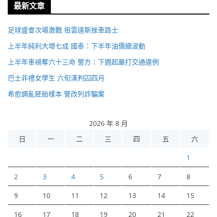
最新文章
足球盛會次場激戰 祖雲達斯挫車路士
上半年純利大增七成 國泰：下半年油價續波動
上半年車禍奪六十三命 警方：下週起嚴打交通違例
巴士非禮女學生 六旬漢判囚四月
希愈調亂胚胎樣本 警改列詐騙案
2026 年 8 月
日
一
二
三
四
五
六
1
2
3
4
5
6
7
8
9
10
11
12
13
14
15
16
17
18
19
20
21
22