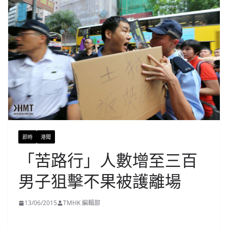
即時
港聞
「苦路行」人數增至三百
男子狙擊不果被護離場
13/06/2015
TMHK 編輯部