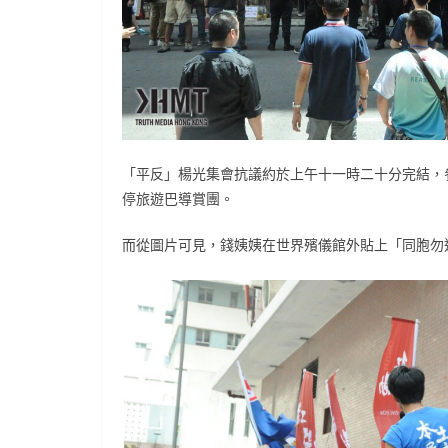
「平反」楊光集會抗議約於上午十一時二十分完結，
停旅遊巴導賞團。
而從圖片可見，錢姨姨在世界殯儀館外貼上「同胞勿