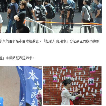
參與的百多名市民陸續散去，「紅磡人 紅磡事」發起到區內觀察違例
近」字樣貼紙表達訴求。