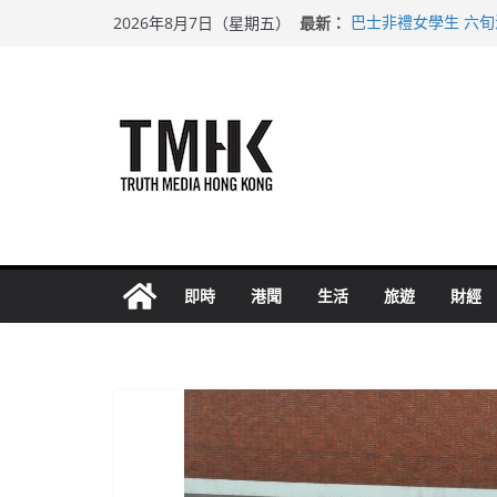
Skip
最新：
巴士非禮女學生 六
2026年8月7日（星期五）
to
涉造假公屋富戶申報
足球盛會次場激戰 
content
上半年純利大增七成
上半年車禍奪六十三
即時
港聞
生活
旅遊
財經