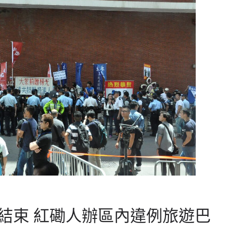
結束 紅磡人辦區內違例旅遊巴