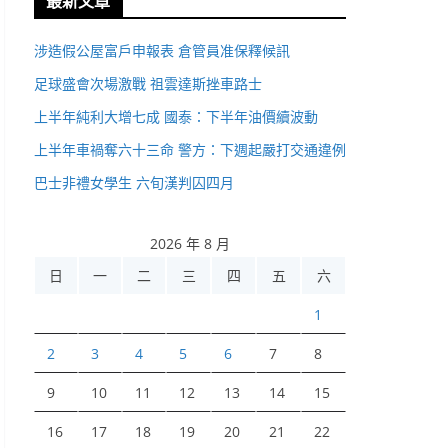
最新文章
涉造假公屋富戶申報表 倉管員准保釋候訊
足球盛會次場激戰 祖雲達斯挫車路士
上半年純利大增七成 國泰：下半年油價續波動
上半年車禍奪六十三命 警方：下週起嚴打交通違例
巴士非禮女學生 六旬漢判囚四月
2026 年 8 月
日
一
二
三
四
五
六
1
2
3
4
5
6
7
8
9
10
11
12
13
14
15
16
17
18
19
20
21
22