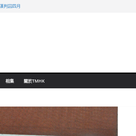
旬漢判囚四月
表 倉管員准保釋候訊
祖雲達斯挫車路士
 國泰：下半年油價續波動
命 警方：下週起嚴打交通違例
相集
關於TMHK