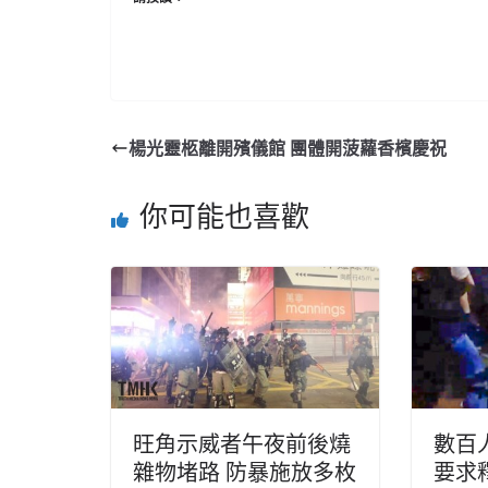
楊光靈柩離開殯儀館 團體開菠蘿香檳慶祝
你可能也喜歡
旺角示威者午夜前後燒
數百
雜物堵路 防暴施放多枚
要求