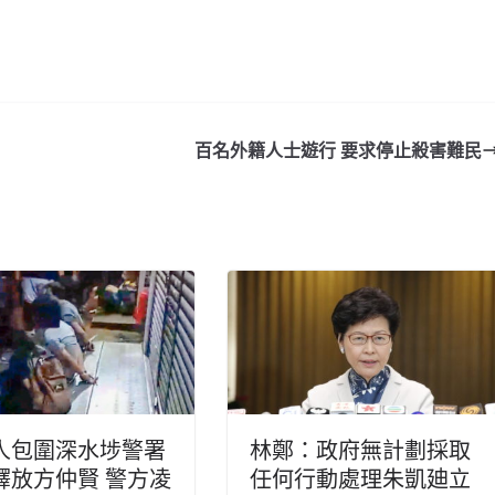
百名外籍人士遊行 要求停止殺害難民
人包圍深水埗警署
林鄭：政府無計劃採取
釋放方仲賢 警方凌
任何行動處理朱凱廸立