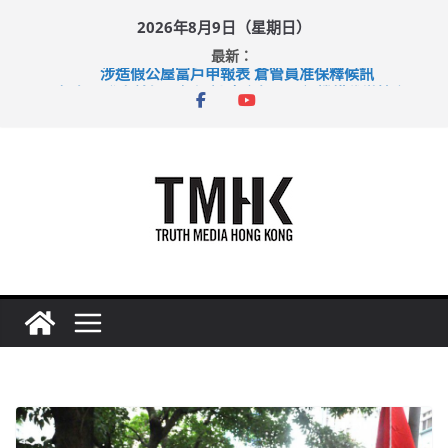
Skip
2026年8月9日（星期日）
to
最新：
content
涉造假公屋富戶申報表 倉管員准保釋候訊
目標九月發表首個五年規劃 李家超：研設機構代辦樓宇維修
黃大仙上邨發生企圖謀殺及自殺案 警方：疑兇斬傷鄰居後墮亡
拜仁熱身賽挫維拉 啟德主場館奪錦標
性罪行修例獲九成支持 鄧炳強：爭取今屆任期內完成立法