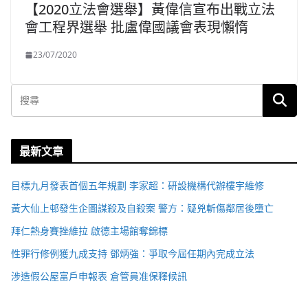
【2020立法會選舉】黃偉信宣布出戰立法
會工程界選舉 批盧偉國議會表現懶惰
23/07/2020
最新文章
目標九月發表首個五年規劃 李家超：研設機構代辦樓宇維修
黃大仙上邨發生企圖謀殺及自殺案 警方：疑兇斬傷鄰居後墮亡
拜仁熱身賽挫維拉 啟德主場館奪錦標
性罪行修例獲九成支持 鄧炳強：爭取今屆任期內完成立法
涉造假公屋富戶申報表 倉管員准保釋候訊