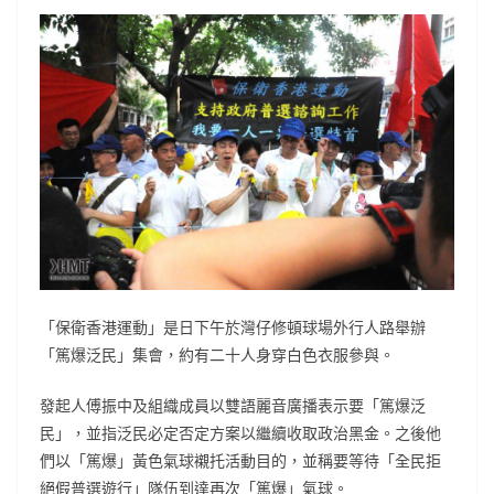
「保衛香港運動」是日下午於灣仔修頓球場外行人路舉辦
「篤爆泛民」集會，約有二十人身穿白色衣服參與。
發起人傅振中及組織成員以雙語麗音廣播表示要「篤爆泛
民」，並指泛民必定否定方案以繼續收取政治黑金。之後他
們以「篤爆」黃色氣球襯托活動目的，並稱要等待「全民拒
絕假普選遊行」隊伍到達再次「篤爆」氣球。