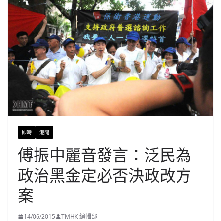
即時
港聞
傅振中麗音發言：泛民為
政治黑金定必否決政改方
案
14/06/2015
TMHK 編輯部