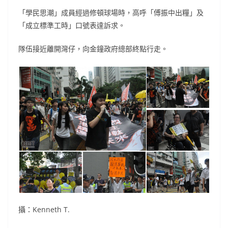
「學民思潮」成員經過修頓球場時，高呼「傅振中出糧」及
「成立標準工時」口號表達訴求。
隊伍接近離開灣仔，向金鐘政府總部終點行走。
攝：Kenneth T.