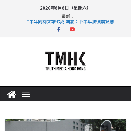
Skip
2026年8月8日（星期六）
to
最新：
content
上半年純利大增七成 國泰：下半年油價續波動
拜仁熱身賽挫維拉 啟德主場館奪錦標
性罪行修例獲九成支持 鄧炳強：爭取今屆任期內完成立法
涉造假公屋富戶申報表 倉管員准保釋候訊
足球盛會次場激戰 祖雲達斯挫車路士