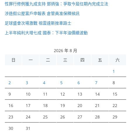
性罪行修例獲九成支持 鄧炳強：爭取今屆任期內完成立法
涉造假公屋富戶申報表 倉管員准保釋候訊
足球盛會次場激戰 祖雲達斯挫車路士
上半年純利大增七成 國泰：下半年油價續波動
2026 年 8 月
日
一
二
三
四
五
六
1
2
3
4
5
6
7
8
9
10
11
12
13
14
15
16
17
18
19
20
21
22
23
24
25
26
27
28
29
30
31