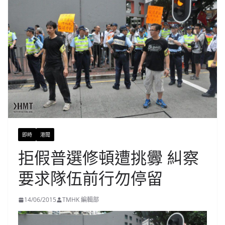
即時
港聞
拒假普選修頓遭挑釁 糾察
要求隊伍前行勿停留
14/06/2015
TMHK 編輯部