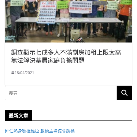
調查顯示七成多人不滿劏房加租上限太高
無法解決基層家庭負擔問題
18/04/2021
最新文章
拜仁熱身賽挫維拉 啟德主場館奪錦標