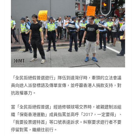
「全民拒絕假普選遊行」隊伍到達灣仔時，牽頭的立法會議
員向途人派發標語及傳單宣傳，並呼籲香港人捐款支持，對
抗政權暴力。
當「全民拒絕假普選」經過修頓球場交界時，被親建制派組
織「保衛香港運動」成員指罵並高呼「2017，一定要得」、
「我要投票選特首」等口號表達訴求。糾察要求遊行者不要
停留對罵，繼續往前行。