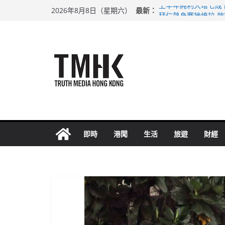
Skip
最新：
上半年純利大增七成
2026年8月8日（星期六）
to
拜仁熱身賽挫維拉 
性罪行修例獲九成支
content
涉造假公屋富戶申報
足球盛會次場激戰 
即時
港聞
生活
旅遊
財經