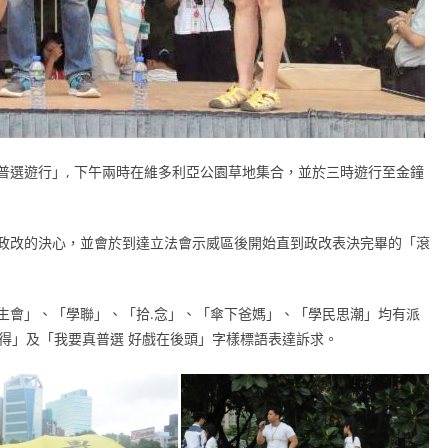
普選遊行」, 下午兩時在維多利亞公園草地集合，並於三時遊行至金鐘
政改的決心，並會於到達立法會示威區後開始直到政改表決完畢的「滾
生會」、「學聯」、「拾.念」、「傘下爸媽」、「學民思潮」均有派
實死得」及「我要真普選 好戲在後頭」字樣標語表達訴求。