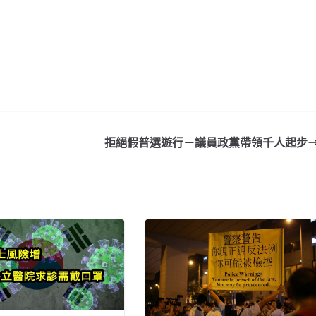
拒絕假普選遊行－議員政黨帶領千人起步