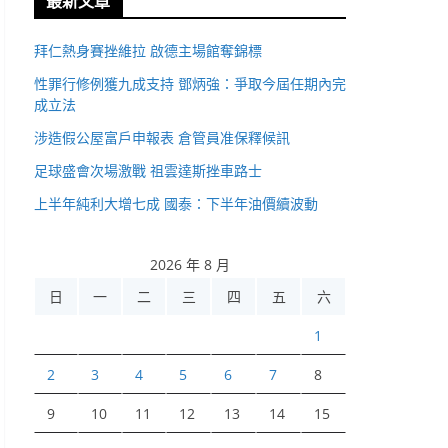
最新文章
拜仁熱身賽挫維拉 啟德主場館奪錦標
性罪行修例獲九成支持 鄧炳強：爭取今屆任期內完
成立法
涉造假公屋富戶申報表 倉管員准保釋候訊
足球盛會次場激戰 祖雲達斯挫車路士
上半年純利大增七成 國泰：下半年油價續波動
2026 年 8 月
日
一
二
三
四
五
六
1
2
3
4
5
6
7
8
9
10
11
12
13
14
15