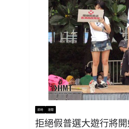
即時
港聞
拒絕假普選大遊行將開