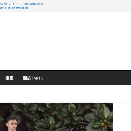
 國泰：下半年油價續波動
啟德主場館奪錦標
持 鄧炳強：爭取今屆任期內完成立法
表 倉管員准保釋候訊
祖雲達斯挫車路士
相集
關於TMHK