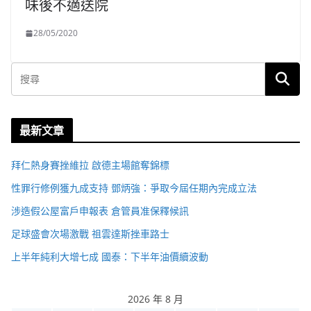
味後不適送院
28/05/2020
最新文章
拜仁熱身賽挫維拉 啟德主場館奪錦標
性罪行修例獲九成支持 鄧炳強：爭取今屆任期內完成立法
涉造假公屋富戶申報表 倉管員准保釋候訊
足球盛會次場激戰 祖雲達斯挫車路士
上半年純利大增七成 國泰：下半年油價續波動
2026 年 8 月