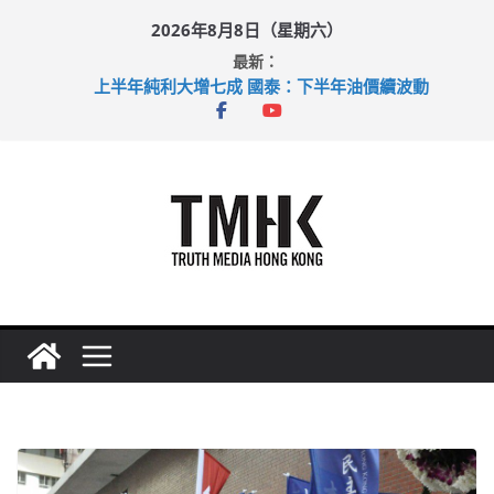
Skip
2026年8月8日（星期六）
to
最新：
content
上半年純利大增七成 國泰：下半年油價續波動
拜仁熱身賽挫維拉 啟德主場館奪錦標
性罪行修例獲九成支持 鄧炳強：爭取今屆任期內完成立法
涉造假公屋富戶申報表 倉管員准保釋候訊
足球盛會次場激戰 祖雲達斯挫車路士