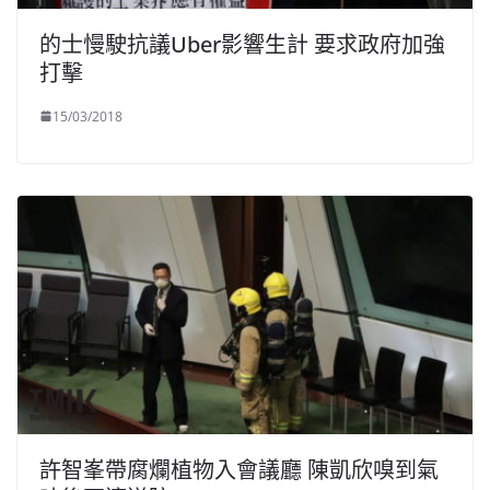
的士慢駛抗議Uber影響生計 要求政府加強
打擊
15/03/2018
許智峯帶腐爛植物入會議廳 陳凱欣嗅到氣