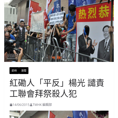
即時
港聞
紅磡人「平反」楊光 譴責
工聯會拜祭殺人犯
14/06/2015
TMHK 編輯部