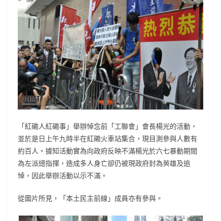
「紅磡人紅磡事」舉辦悼念前「工聯會」會長楊光的活動，
並於是日上午九時半在紅磡火車站集合，現目測參與人數有
約百人。據知活動實為向政府反映不滿楊光於六七暴動期間
為左派總指揮，造成多人身亡卻仍被現政府封為英雄及追
悼，因此舉辦活動以示不滿。
從圖片所見，「本土民主前線」成員亦有參與。