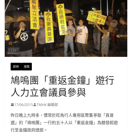
即時
港聞
鳩嗚團「重返金鐘」遊行
人力立會議員參與
17/06/2015
TMHK 編輯部
昨日晚上九時多，慣常於旺角行人專用區聚集爭取「真普
選」的「鳩嗚團」一行約五十人以「重返金鐘」為題發起遊
行至金鐘政府總部。