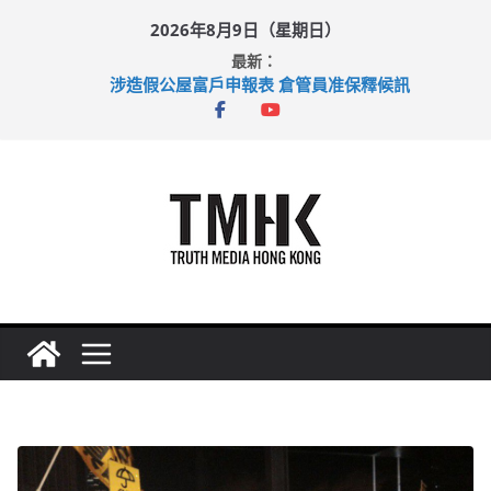
Skip
2026年8月9日（星期日）
to
最新：
content
涉造假公屋富戶申報表 倉管員准保釋候訊
目標九月發表首個五年規劃 李家超：研設機構代辦樓宇維修
黃大仙上邨發生企圖謀殺及自殺案 警方：疑兇斬傷鄰居後墮亡
拜仁熱身賽挫維拉 啟德主場館奪錦標
性罪行修例獲九成支持 鄧炳強：爭取今屆任期內完成立法