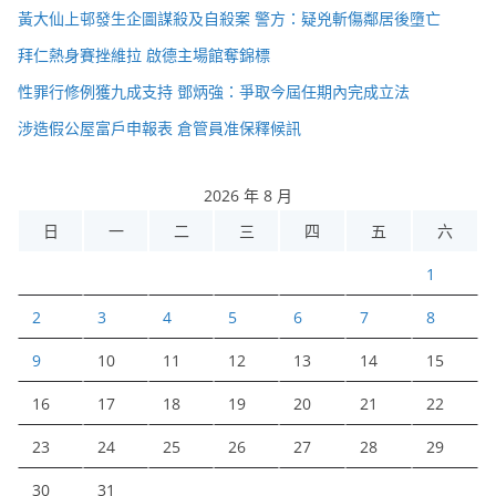
黃大仙上邨發生企圖謀殺及自殺案 警方：疑兇斬傷鄰居後墮亡
拜仁熱身賽挫維拉 啟德主場館奪錦標
性罪行修例獲九成支持 鄧炳強：爭取今屆任期內完成立法
涉造假公屋富戶申報表 倉管員准保釋候訊
2026 年 8 月
日
一
二
三
四
五
六
1
2
3
4
5
6
7
8
9
10
11
12
13
14
15
16
17
18
19
20
21
22
23
24
25
26
27
28
29
30
31