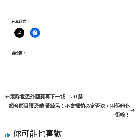
分享此文：
請按讚：
港隊世盃外圍賽再下一城 2:0 勝
網台節目遭恐嚇 黃毓民：不會懼怕必定否決，叫佢哋仆
街啦！
你可能也喜歡