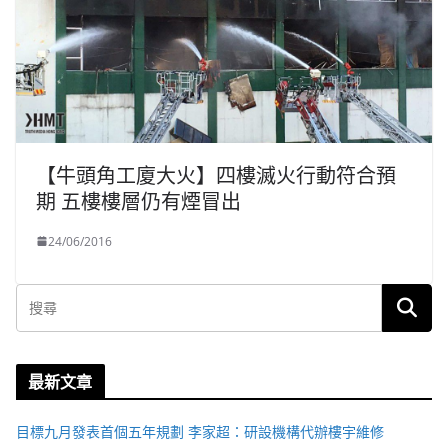
【牛頭角工廈大火】四樓滅火行動符合預
期 五樓樓層仍有煙冒出
24/06/2016
最新文章
目標九月發表首個五年規劃 李家超：研設機構代辦樓宇維修