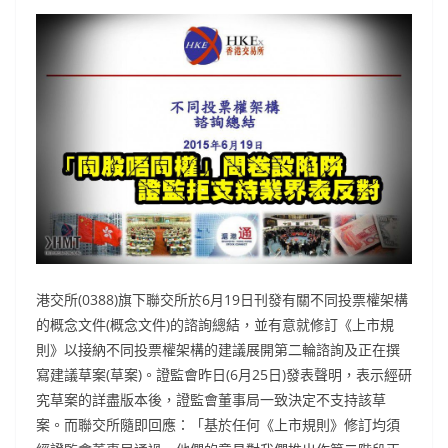
港交所(0388)旗下聯交所於6月19日刊發有關不同投票權架構
的概念文件(概念文件)的諮詢總結，並有意就修訂《上市規
則》以接納不同投票權架構的建議展開第二輪諮詢及正在撰
寫建議草案(草案)。證監會昨日(6月25日)發表聲明，表示經研
究草案的詳盡版本後，證監會董事局一致決定不支持該草
案。而聯交所隨即回應：「基於任何《上市規則》修訂均須