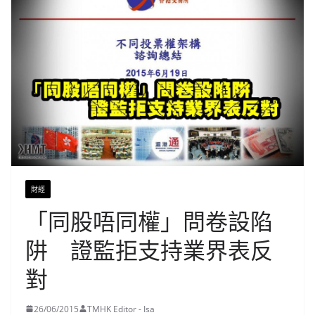
財經
「同股唔同權」問卷設陷
阱 證監拒支持業界表反
對
26/06/2015
TMHK Editor - Isa