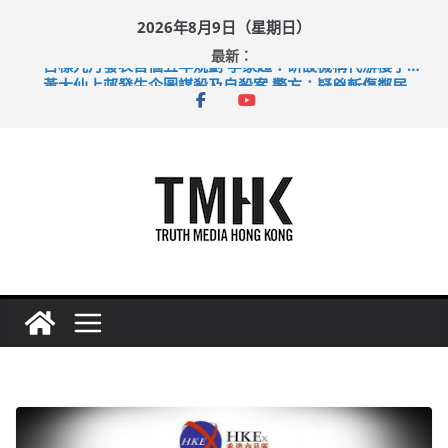
Skip
2026年8月9日（星期日）
to
最新：
content
目標九月發表首個五年規劃 李家超：研設機構代辦樓宇維修
黃大仙上邨發生企圖謀殺及自殺案 警方：疑兇斬傷鄰居後墮亡
拜仁熱身賽挫維拉 啟德主場館奪錦標
性罪行修例獲九成支持 鄧炳強：爭取今屆任期內完成立法
涉造假公屋富戶申報表 倉管員准保釋候訊