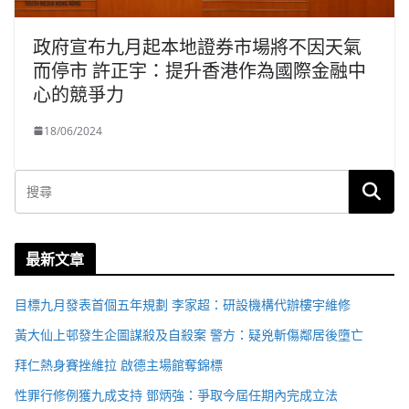
政府宣布九月起本地證券市場將不因天氣
而停市 許正宇：提升香港作為國際金融中
心的競爭力
18/06/2024
最新文章
目標九月發表首個五年規劃 李家超：研設機構代辦樓宇維修
黃大仙上邨發生企圖謀殺及自殺案 警方：疑兇斬傷鄰居後墮亡
拜仁熱身賽挫維拉 啟德主場館奪錦標
性罪行修例獲九成支持 鄧炳強：爭取今屆任期內完成立法