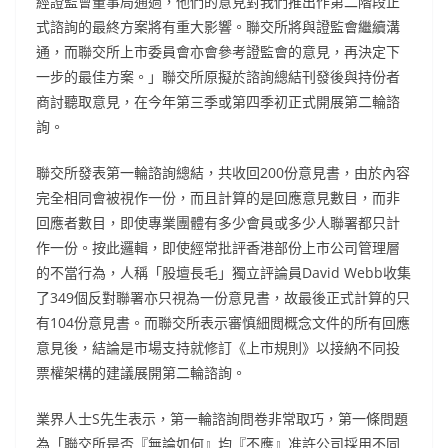
經證監會董事局通過，他們的意見對我們推出作第二階段正
式諮詢的最終方案將有重大影響。聯交所將與證監會繼續溝
通，而聯交所上市委員會亦會參考證監會的意見，再決定下
一步的最佳方案。」聯交所原擬於諮詢總結刊發後與持份者
商討聽取意見，在今年第三季或第四季初正式開展第二輪諮
詢。
聯交所發表第一輪諮詢總結，共收回200份意見書，由於內容
完全相同會被視作一份，而且計算的是回應意見數目，而非
回應者數目，即使專業團體有多少會員或多少人聯署都只計
作一份。按此邏輯，即使經常批評香港部份上市公司管理層
的不當行為，人稱「股壇長毛」獨立評論員David Webb收集
了349個反對聯署亦只視為一份意見書，故最後正式計算的只
有104份意見書。而聯交所表示審慎細閲概念文件的所有回應
意見後，結論是市場支持就修訂《上市規則》以接納不同投
票權架構的建議展開第二輪諮詢。
業界人士S先生表示，第一輪諮詢問卷非常取巧，第一條問題
為「聯交所是否『無論如何』均『不應』准許公司採用不同