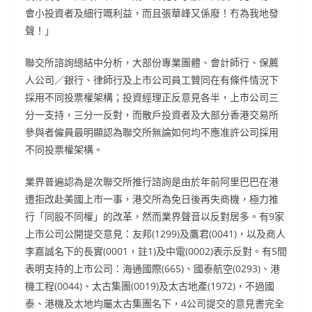
會小投資者及細行嘅利益，而且張華峰又係廢！冇為我地發
聲！」
聯交所諮詢總結中分析，大部份專業團體、會計師行、保薦
人公司／銀行、律師行及上市公司員工贊同在有條件情況下
採用不同投票權架構；投資經理正反意見各半，上市公司三
分一支持，三分一反對，而散戶投資者及大部分香港交易所
參與者僱員最明顯認為聯交所無論如何均不應准許公司採用
不同投票權架構。
業界普遍認為是次聯交所推行諮詢是由於年前阿里巴巴在港
遭拒改赴美國上市一事，港交所為免日後再失商機，極力推
行「同股不同權」的改革，然而業界聲音以反對居多。有9家
上市公司公開提交意見：友邦(1299)及鷹君(0041)，以及商人
李嘉誠名下的長實(0001，註1)及中電(0002)表示反對。有5間
表明支持的上市公司：海通國際(665)、國泰航空(0293)、港
機工程(0044)、太古集團(0019)及太古地產(1972)，不過國
泰、港機及太地均屬太古集團名下，4公司提交的意見書完全