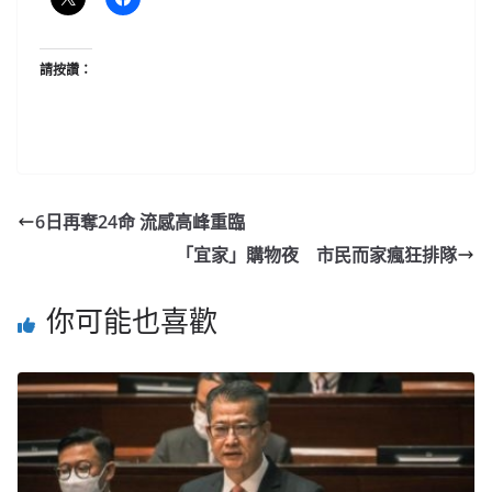
請按讚：
6日再奪24命 流感高峰重臨
「宜家」購物夜 市民而家瘋狂排隊
你可能也喜歡