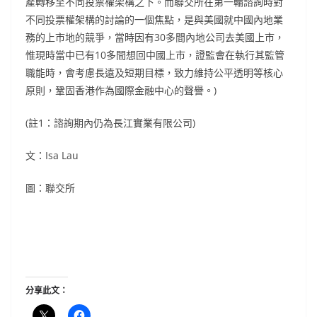
產轉移至不同投票權架構之下。而聯交所在第一輪諮詢時對
不同投票權架構的討論的一個焦點，是與美國就中國內地業
務的上市地的競爭，當時因有30多間內地公司去美國上市，
惟現時當中已有10多間想回中國上市，證監會在執行其監管
職能時，會考慮長遠及短期目標，致力維持公平透明等核心
原則，鞏固香港作為國際金融中心的聲譽。)
(註1：諮詢期內仍為長江實業有限公司)
文：Isa Lau
圖：聯交所
分享此文：