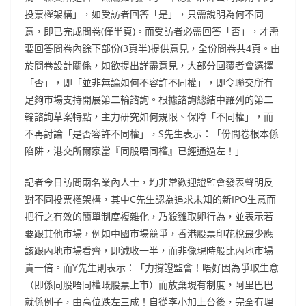
投票權架構」，如受訪者回答「是」，只需說明為何不同
意，即已完成問卷(僅半頁)。而受訪者必需回答「否」，才需
要回答問卷內餘下部份(3頁半)提供意見，全份問卷共4頁。由
於問卷設計關係，如欲提出詳盡意見，大部分回覆者會選擇
「否」，即「並非無論如何不容許不同權」，即令聯交所有
足夠市場支持開展第二輪諮詢。根據諮詢總結中羅列的第二
輪諮詢草案特點，主力研究如何規限、保障「不同權」，而
不再討論「是否容許不同權」，S先生表示：「份問卷根本係
陷阱，港交所爾家當『同股唔同權』已經通過左！」
記者今日訪問兩名業內人士，均非常歡迎證監會發表聲明反
對不同投票權架構，其中C先生認為追求未知的新IPO生意而
把行之有效的簡單制度複雜化，乃殺雞取卵行為，並表示若
要跟其他市場，例如中國市場競爭，香港股票印花稅最少應
該跟內地市場看齊，即減收一半，而非像現時般比內地市場
貴一倍。而Y先生則表示：「力撐證監會！唔好因為爭取生意
（即係同股唔同權嘅股票上市）而放棄現有制度，阿里巴巴
就係例子，由高位跌左三成！自從李小加上台後，完全冇理