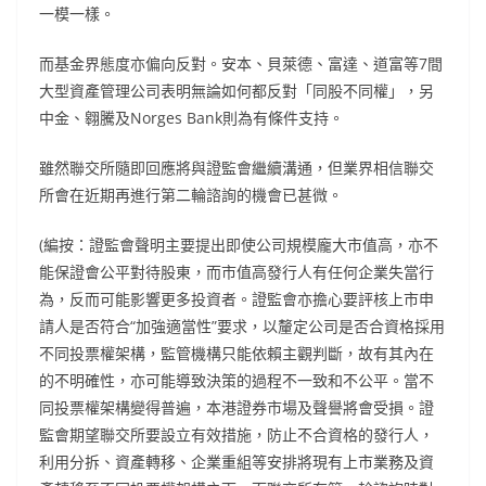
一模一樣。
而基金界態度亦偏向反對。安本、貝萊德、富達、道富等7間
大型資產管理公司表明無論如何都反對「同股不同權」，另
中金、翱騰及Norges Bank則為有條件支持。
雖然聯交所隨即回應將與證監會繼續溝通，但業界相信聯交
所會在近期再進行第二輪諮詢的機會已甚微。
(編按：證監會聲明主要提出即使公司規模龐大市值高，亦不
能保證會公平對待股東，而市值高發行人有任何企業失當行
為，反而可能影響更多投資者。證監會亦擔心要評核上市申
請人是否符合“加強適當性”要求，以釐定公司是否合資格採用
不同投票權架構，監管機構只能依賴主觀判斷，故有其內在
的不明確性，亦可能導致決策的過程不一致和不公平。當不
同投票權架構變得普遍，本港證券市場及聲譽將會受損。證
監會期望聯交所要設立有效措施，防止不合資格的發行人，
利用分拆、資產轉移、企業重組等安排將現有上市業務及資