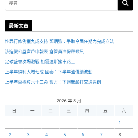
最新文章
性罪行修例獲九成支持 鄧炳強：爭取今屆任期內完成立法
涉造假公屋富戶申報表 倉管員准保釋候訊
足球盛會次場激戰 祖雲達斯挫車路士
上半年純利大增七成 國泰：下半年油價續波動
上半年車禍奪六十三命 警方：下週起嚴打交通違例
2026 年 8 月
日
一
二
三
四
五
六
1
2
3
4
5
6
7
8