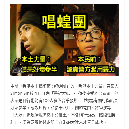
主辦「香港本土藝術節 : 唱蝗團」的「香港本土力量」召集人
Simon Sin於昨日旺角「聲討大媽」行動後接受本台訪問。他
表示是日行動約有100人參與合乎預期，唯認為有關行動結果
好壞參半，成效短暫，並指十八區，例如屯門、將軍澳等
「大媽」進攻情況仍然十分嚴重。不會稱行動為「階段性勝
利」，認為要最終趕走所有在港的大陸人才算是成功。