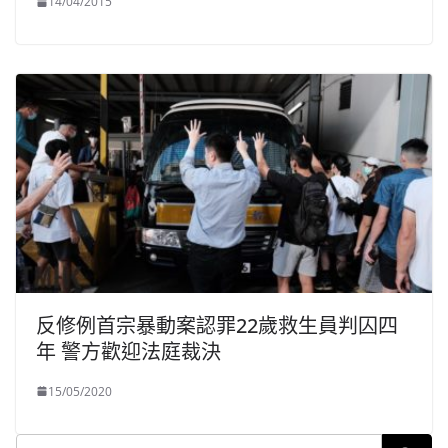
14/04/2015
反修例首宗暴動案認罪22歲救生員判囚四
年 警方歡迎法庭裁決
15/05/2020