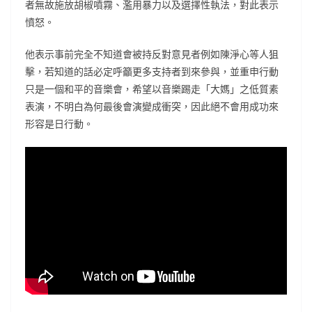
者無故施放胡椒噴霧、濫用暴力以及選擇性執法，對此表示
憤怒。
他表示事前完全不知道會被持反對意見者例如陳淨心等人狙
擊，若知道的話必定呼籲更多支持者到來參與，並重申行動
只是一個和平的音樂會，希望以音樂踢走「大媽」之低質素
表演，不明白為何最後會演變成衝突，因此絕不會用成功來
形容是日行動。