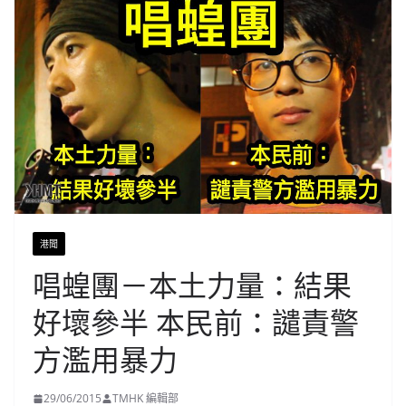
港聞
唱蝗團－本土力量：結果
好壞參半 本民前：譴責警
方濫用暴力
29/06/2015
TMHK 編輯部