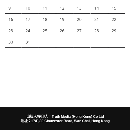
9
10
11
12
13
14
15
16
17
18
19
20
21
22
23
24
25
26
27
28
29
30
31
出版人/承印人：Truth Media (Hong Kong) Co Ltd
地址：17/F, 80 Gloucester Road, Wan Chai, Hong Kong