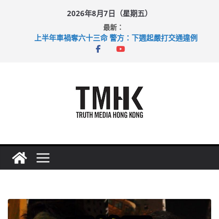
Skip
2026年8月7日（星期五）
to
最新：
content
上半年車禍奪六十三命 警方：下週起嚴打交通違例
性罪行修例獲九成支持 鄧炳強：爭取今屆任期內完成立法
涉造假公屋富戶申報表 倉管員准保釋候訊
足球盛會次場激戰 祖雲達斯挫車路士
上半年純利大增七成 國泰：下半年油價續波動