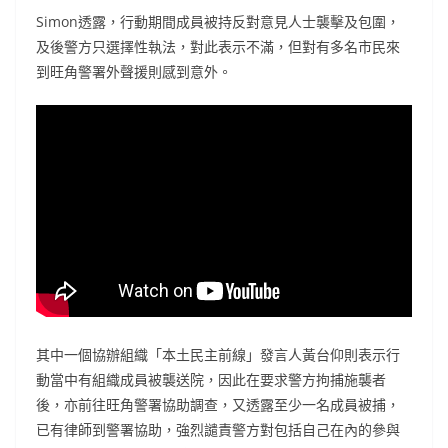
Simon透露，行動期間成員被持反對意見人士襲擊及包圍，
及後警方只選擇性執法，對此表示不滿，但對有多名市民來
到旺角警署外聲援則感到意外。
其中一個協辦組織「本土民主前線」發言人黃台仰則表示行
動當中有組織成員被襲送院，因此在要求警方拘捕施襲者
後，亦前往旺角警署協助調查，又透露至少一名成員被捕，
已有律師到警署協助，強烈譴責警方對包括自己在內的參與