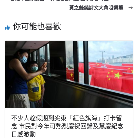
黃之鋒錢詩文大角咀遇襲
你可能也喜歡
不少人趁假期到尖東「紅色旗海」打卡留
念 市民對今年可熱烈慶祝回歸及黨慶紀念
日感激動