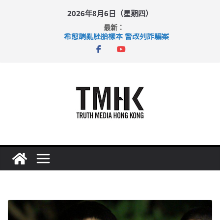
Skip
2026年8月6日（星期四）
to
最新：
content
希愈調亂胚胎樣本 警改列詐騙案
足球盛會次場激戰 祖雲達斯挫車路士
上半年純利大增七成 國泰：下半年油價續波動
上半年車禍奪六十三命 警方：下週起嚴打交通違例
巴士非禮女學生 六旬漢判囚四月