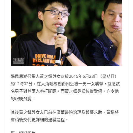
學民思潮召集人黃之鋒與女友於2015年6月28日（星期日）
約12時02分，在大角咀榆樹街附近被一男一女襲擊，據悉該
名男子對其兩人拳打腳踢，而黃之鋒鼻樑位置受傷，亦令他
的眼鏡飛脫。
其後黃之鋒與女友已前往廣華醫院治理及報警求助，黃稱將
會稍後交代更詳細的遇襲過程。