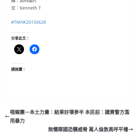
攝：資料圖片
文：Kenneth T
‪#‎
TMHK20150628‬
分享此文：
請按讚：
唱蝗團－本土力量：結果好壞參半 本民前：譴責警方濫
用暴力
無懼鄰國恐襲威脅 萬人倫敦高呼平權