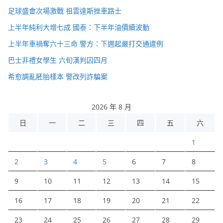
足球盛會次場激戰 祖雲達斯挫車路士
上半年純利大增七成 國泰：下半年油價續波動
上半年車禍奪六十三命 警方：下週起嚴打交通違例
巴士非禮女學生 六旬漢判囚四月
希愈調亂胚胎樣本 警改列詐騙案
2026 年 8 月
日
一
二
三
四
五
六
1
2
3
4
5
6
7
8
9
10
11
12
13
14
15
16
17
18
19
20
21
22
23
24
25
26
27
28
29