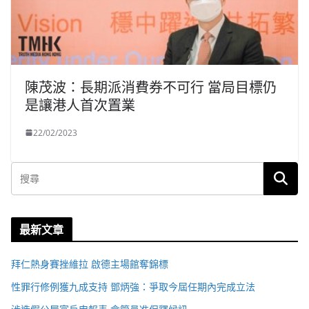
陳茂波：長期派消費券不可行 當局目標仍
是讓港人首次置業
22/02/2023
最新文章
拜仁熱身賽挫維拉 啟德主場館奪錦標
性罪行修例獲九成支持 鄧炳強：爭取今屆任期內完成立法