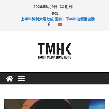
Skip
2026年8月9日（星期日）
to
最新：
content
上半年純利大增七成 國泰：下半年油價續波動
拜仁熱身賽挫維拉 啟德主場館奪錦標
性罪行修例獲九成支持 鄧炳強：爭取今屆任期內完成立法
涉造假公屋富戶申報表 倉管員准保釋候訊
足球盛會次場激戰 祖雲達斯挫車路士