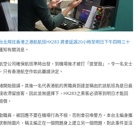
北飛往香港之港航航班HX283 將會延誤20小時至明日下午四時三十
獲知有關消息。
航空公司確保航班準時出發，到機場後才被打「退堂鼓」。令一名女士
，只有香港航空作如此離譜決定。
緒開始鼓譟。其後一名代表港航的男職員到達並稱由於該航班為是日最
收滯留旅客，因此並無選擇下，HX283之乘客必須等到明日才能回
賠償。
勤職員，被回應不要在機場行為不檢，否則會召喚警方。本台主編身攜
求刪除圖片，稱主編正在一個問題身上建立另一個問題，對此事件並沒