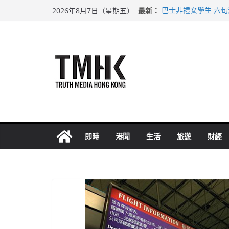
Skip
最新：
巴士非禮女學生 六
2026年8月7日（星期五）
to
涉造假公屋富戶申報
足球盛會次場激戰 
content
上半年純利大增七成
上半年車禍奪六十三
即時
港聞
生活
旅遊
財經