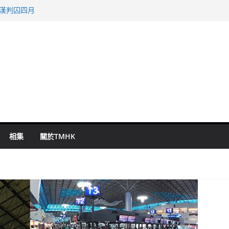
旬漢判囚四月
表 倉管員准保釋候訊
祖雲達斯挫車路士
 國泰：下半年油價續波動
命 警方：下週起嚴打交通違例
相集
關於TMHK