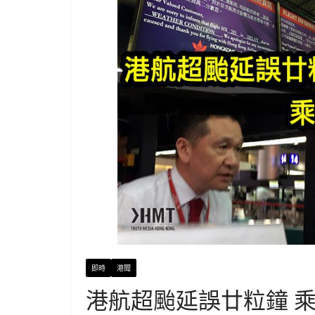
即時
港聞
港航超颱延誤廿粒鐘 