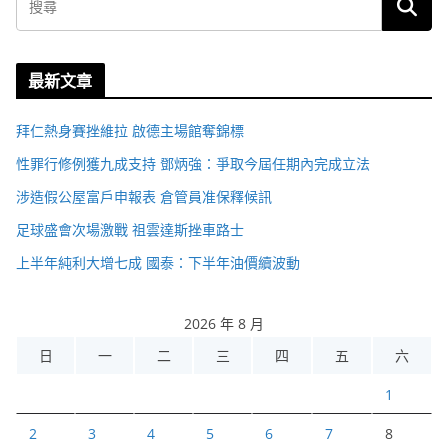
最新文章
拜仁熱身賽挫維拉 啟德主場館奪錦標
性罪行修例獲九成支持 鄧炳強：爭取今屆任期內完成立法
涉造假公屋富戶申報表 倉管員准保釋候訊
足球盛會次場激戰 祖雲達斯挫車路士
上半年純利大增七成 國泰：下半年油價續波動
2026 年 8 月
日
一
二
三
四
五
六
1
2
3
4
5
6
7
8