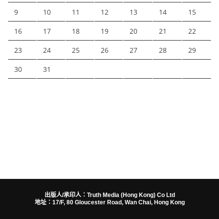
9
10
11
12
13
14
15
16
17
18
19
20
21
22
23
24
25
26
27
28
29
30
31
出版人/承印人：Truth Media (Hong Kong) Co Ltd
地址：17/F, 80 Gloucester Road, Wan Chai, Hong Kong