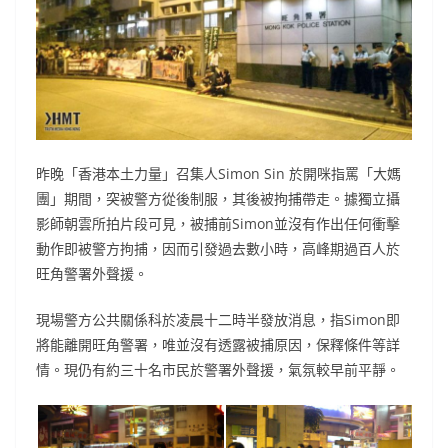
昨晚「香港本土力量」召集人Simon Sin 於開咪指罵「大媽
團」期間，突被警方從後制服，其後被拘捕帶走。據獨立攝
影師朝雲所拍片段可見，被捕前Simon並沒有作出任何衝擊
動作即被警方拘捕，因而引發過去數小時，高峰期過百人於
旺角警署外聲援。
現場警方公共關係科於凌晨十二時半發放消息，指Simon即
將能離開旺角警署，唯並沒有透露被捕原因，保釋條件等詳
情。現仍有約三十名市民於警署外聲援，氣氛較早前平靜。