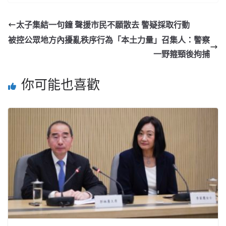
太子集結一句鐘 聲援市民不願散去 警疑採取行動
被控公眾地方內擾亂秩序行為「本土力量」召集人：警察
一野箍頸後拘捕
你可能也喜歡