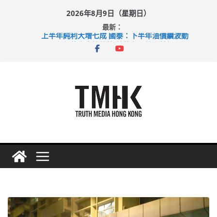
Skip
2026年8月9日（星期日）
to
最新：
content
上半年純利大增七成 國泰：下半年油價續波動
拜仁熱身賽挫維拉 啟德主場館奪錦標
性罪行修例獲九成支持 鄧炳強：爭取今屆任期內完成立法
涉造假公屋富戶申報表 倉管員准保釋候訊
足球盛會次場激戰 祖雲達斯挫車路士