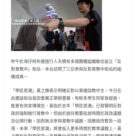
昨午於灣仔柯布連道行人天橋有多個團體組織聯合設立「反
對普教中」街站，本台訪問了三位參與反對普教中街站的組
織成員－
「學民思潮」黃之鋒表示明確反對以普通話教中文，今日在
此擺設街站皆因會展正舉辦書展，有較多學生同家長經過，
能更有效宣傳理念，黃指於去年「學民思潮」已發聲明反對
政府強制推行普教中，但由於過往需要投放時間於政改議題
及佔領行動，因而無法參與普教中議題，因應政改暫告一段
落，未來「學民思潮」將會投入更多時間於教育議題上。黃
之鋒指反對原因其一是普教中成效每況愈下，使用普通話教