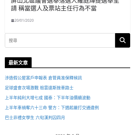
屏山北區議會選舉落選人羅庭輝提選舉呈
請 稱當選人及票站主任行為不當
20/01/2020
最新文章
涉造假公屋富戶申報表 倉管員准保釋候訊
足球盛會次場激戰 祖雲達斯挫車路士
上半年純利大增七成 國泰：下半年油價續波動
上半年車禍奪六十三命 警方：下週起嚴打交通違例
巴士非禮女學生 六旬漢判囚四月