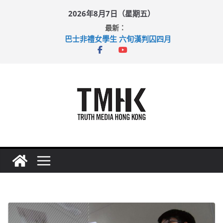
Skip
2026年8月7日（星期五）
to
最新：
content
巴士非禮女學生 六旬漢判囚四月
涉造假公屋富戶申報表 倉管員准保釋候訊
足球盛會次場激戰 祖雲達斯挫車路士
上半年純利大增七成 國泰：下半年油價續波動
上半年車禍奪六十三命 警方：下週起嚴打交通違例