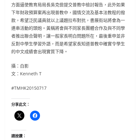
方面逼使教育局局長吳克儉提交普教中檢討報告，此外如果
下年財政預算案再出現普教中，國情交流及基本法教程的撥
款，希望泛民議員就以上議題拉布對抗，書展街站將會為一
連串活動的頭炮。黃稱將會與不同家長團體合作及與不同學
者推出聯合聲明，讓一般家長明白問題所在，最後重申並非
反對中學生學習外語，而是希望家長知道普教中確實令學生
的中文成績會出現實質下降。
攝：白影
文：Kenneth T
#TMHK20150717
分享此文：
請按讚：