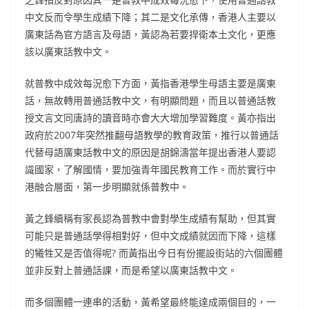
中文反而令學生成績下降；其二是文化承傳，香港人主要以
廣東話為官方語言及母語，黃認為若要捍衛本土文化，更應
該以廣東話教中文。
就普教中成效每況愈下方面，黃指香港學生母語主要是廣東
話，無故轉用普通話教中文，有明顯問題，而且以普通話教
授文言文同唐詩的讀音時亦會大大增加學習難度。黃亦指出
政府於2007年突然推翻母語教學的教育政策，推行以普通話
代替母語廣東話教中文的原因是胡錦濤當年提出香港人要認
識國家，了解國情，要加強青年國民教育工作。而於實行中
港融合層面，第一步明顯就係普教中。
黃之鋒續稱有家長認為普教中會對學生成績有幫助，但其實
可能只是普通話學得相對好，但中文成績就因而下降，這樣
的犧牲又是否值得呢? 而黃指出今日有份擺設街站的六個團體
並非反對上普通話課，而是希望以廣東話教中文。
而多個團體一連串的活動，黃希望最終能達成兩個目的，一