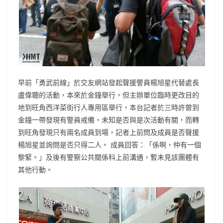
早前「勇武前線」於交友網站發起聲援警員楊旭星代替處長
盧偉聰的活動，本來於金鐘舉行，但主辦單位臨時更改目的
地到旺角西洋菜街行人專用區舉行，本台記者於三時許曾到
金鐘一帶發現有警員戒備，未知是否與是次活動有關，而轉
到旺角發現只有兩名成員到場，記者上前問及成員是否聲援
楊旭星並詢問是否只得二人。 成員回答：「係啊，仲有一個
黎緊。」及後有警察公共關係科上前溝通，暫未見該團體有
其他行動。