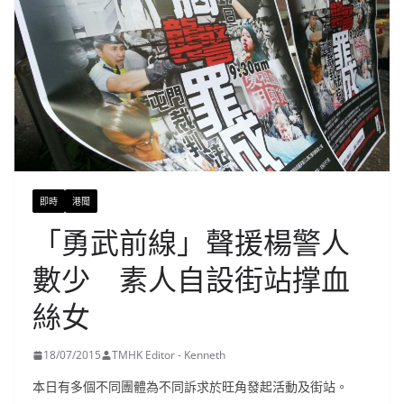
即時
港聞
「勇武前線」聲援楊警人
數少 素人自設街站撑血
絲女
18/07/2015
TMHK Editor - Kenneth
本日有多個不同團體為不同訴求於旺角發起活動及街站。