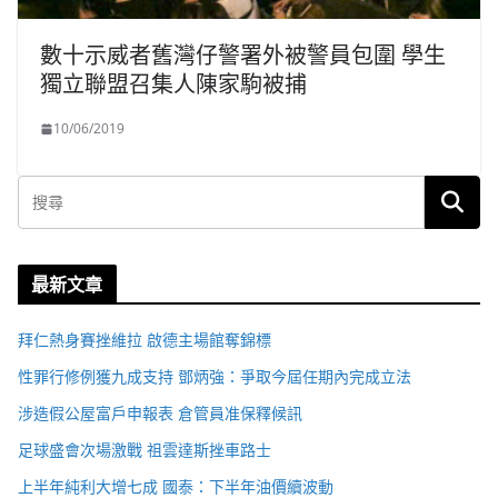
數十示威者舊灣仔警署外被警員包圍 學生
獨立聯盟召集人陳家駒被捕
10/06/2019
最新文章
拜仁熱身賽挫維拉 啟德主場館奪錦標
性罪行修例獲九成支持 鄧炳強：爭取今屆任期內完成立法
涉造假公屋富戶申報表 倉管員准保釋候訊
足球盛會次場激戰 祖雲達斯挫車路士
上半年純利大增七成 國泰：下半年油價續波動