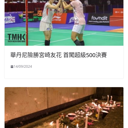
華丹尼險勝宮崎友花 首闖超級500決賽
14/09/2024