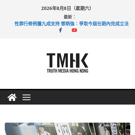
Skip
2026年8月8日（星期六）
to
最新：
content
拜仁熱身賽挫維拉 啟德主場館奪錦標
性罪行修例獲九成支持 鄧炳強：爭取今屆任期內完成立法
涉造假公屋富戶申報表 倉管員准保釋候訊
足球盛會次場激戰 祖雲達斯挫車路士
上半年純利大增七成 國泰：下半年油價續波動