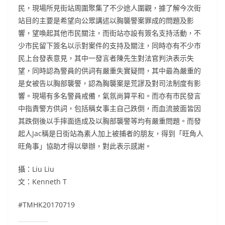
民，現場所見街站周圍聚集了不少途人圍觀，據了解今次街
站目的主要是希望向公眾講述以胸襲警案罪成的問題及影
響，望喚起其他市民關注，而街站亦設有簽名支持活動，不
少市民留下簽名以示對案件的支持及關注，同時亦有不少市
民上台發表意見，其中一發言者陳先生對法官判決表示失
望，同時認為警員的供詞有嚴重失實疑問，其中最為嚴重的
是女被告以胸部襲警，認為胸襲案是荒謬及對司法制度有影
響。現場有多名警員戒備，氣氛尚算平和。而亦有市民發言
中指責警方供詞，包括稱女事主自己跌倒，而血流披面皆因
其跌倒後以手摔面造成及以胸部襲警等均有嚴重問題。而發
起人Jac稱是日街站為素人加上被捕者的朋友，得到「旺角人
旺角事」協助才得以舉辦，對此表示感謝。
攝：Liu Liu
文：Kenneth T
#TMHK20170719