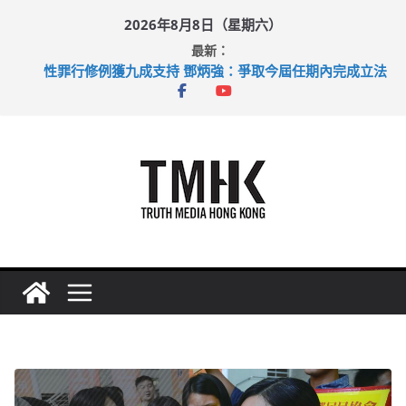
Skip
2026年8月8日（星期六）
to
最新：
content
拜仁熱身賽挫維拉 啟德主場館奪錦標
性罪行修例獲九成支持 鄧炳強：爭取今屆任期內完成立法
涉造假公屋富戶申報表 倉管員准保釋候訊
足球盛會次場激戰 祖雲達斯挫車路士
上半年純利大增七成 國泰：下半年油價續波動