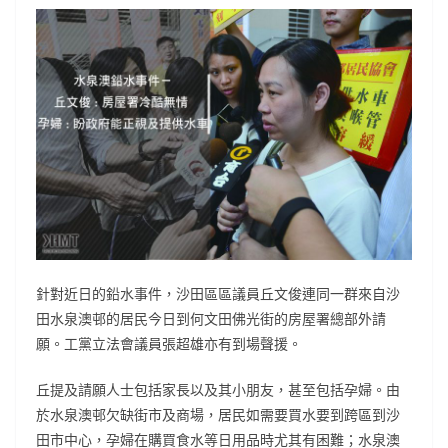
針對近日的鉛水事件，沙田區區議員丘文俊連同一群來自沙
田水泉澳邨的居民今日到何文田佛光街的房屋署總部外請
願。工黨立法會議員張超雄亦有到場聲援。
丘提及請願人士包括家長以及其小朋友，甚至包括孕婦。由
於水泉澳邨欠缺街市及商場，居民如需要買水要到跨區到沙
田市中心，孕婦在購買食水等日用品時尤其有困難；水泉澳