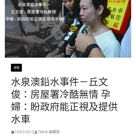
港聞
水泉澳鉛水事件－丘文
俊：房屋署冷酷無情 孕
婦：盼政府能正視及提供
水車
19/07/2015
TMHK 編輯部