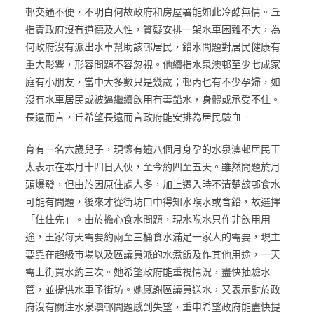
邨交通不便，不明白何故政府和房屋署能如此冷酷無情。丘
指責政府沒有道德及人性，質疑安排一架水車困難不大，為
何政府沒有派出水車幫助該邨居民，鉛水問題對居民健康有
重大影響，形容問題不容忽視。他續指水泉澳邨至少七成家
庭有小朋友，當中大多數只是幾歲；邨內也有不少孕婦，如
沒有水車居民或被逼繼續飲用有毒鉛水，身體或承受不住。
長遠而言，丘希望長遠而言政府能安排為居民驗血。
育有一名六歲兒子，現懷有逾八個月身孕的水泉澳邨居民王
太表示在本月十四日入伙，至今約四至五天。雖然問題於月
頭爆發，但由於因原住處人多，加上遷入時不清楚該邨食水
可能有問題，後來才從街坊口中得知水喉水或含鉛，故選擇
「住住先」。由於擔心食水問題，現水喉水只作非飲用用
途，王家每天需要約兩至三桶食水滿足一家人的需要，現主
要靠在超級市場以及區議員派的水煮飯及作其他用途，一天
需上街買水約三次。她希望政府能重視情況，盡快抽驗水
管，並提供水車予街坊。她感謝區議員送水，又表示對於政
府沒有關注水泉澳邨問題感到失望，重申希望政府能盡快提