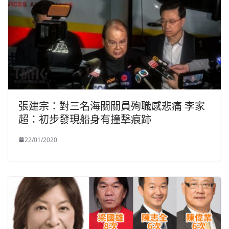
張建宗：對三名海關關員殉職感悲痛 李家
超：初步發現船身有撞擊痕跡
22/01/2020