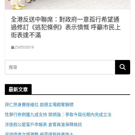
全港反送中聯席：對政府一意孤行希望通
過修訂《逃犯條例》表示憤慨 呼籲市民上
街表達不滿
25/05/2019
最新文章
拜仁熱身賽挫維拉 啟德主場館奪錦標
性罪行修例獲九成支持 鄧炳強：爭取今屆任期內完成立法
涉造假公屋富戶申報表 倉管員准保釋候訊
足球盛會次場激戰 祖雲達斯挫車路士