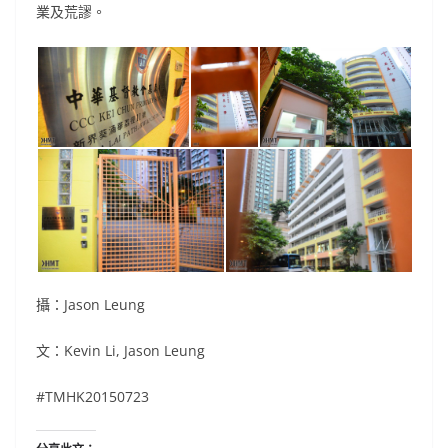
業及荒謬。
攝：Jason Leung
文：Kevin Li, Jason Leung
#TMHK20150723