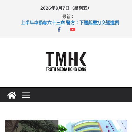
Skip
2026年8月7日（星期五）
to
最新：
content
上半年車禍奪六十三命 警方：下週起嚴打交通違例
性罪行修例獲九成支持 鄧炳強：爭取今屆任期內完成立法
涉造假公屋富戶申報表 倉管員准保釋候訊
足球盛會次場激戰 祖雲達斯挫車路士
上半年純利大增七成 國泰：下半年油價續波動