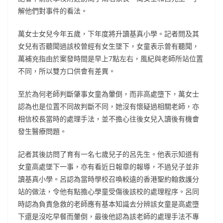
解他們對事件的看法。
萬女士女兒今年五歲，下年度將升讀基真小學。記者問及其
女兒有否聽聞過該校曾經有女生墜下，女童表示曾有聽聞，
萬補充指由於案發時間是早上7點左右，風紀與老師所站位置
不同，所以雙方口供會有差異。
至於為何老師判斷肇事女童為暈倒，而非高處墮下，萬女士
認為也是位置不同故判斷不同，她沒有懷疑過相關老師，亦
相信校長當時的處理手法，並不擔心往後女兒入讀後有機會
發生醫療問題。
記者其後訪問了育有一名七歲兒子的呂先生。他表示知道有
女童高處墜下一事，亦有看近日報章的報導，不過兒子並非
讀基真小學。呂認為當時學校召喚較遠的香港聖約翰救護分
站的做法，令他有點擔心學童受傷後該校的處理程序。呂同
時認為負責急救的老師應有基本知識去分辨該女童是高處墮
下還是沒吃早餐而暈倒，最後他認為該老師的處理手法不專