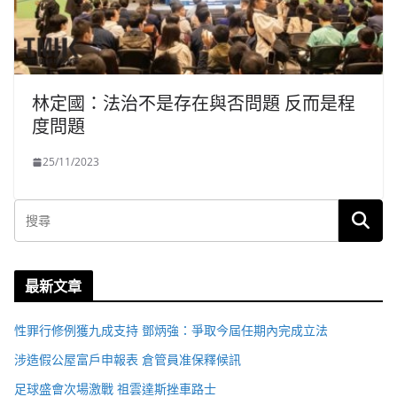
林定國：法治不是存在與否問題 反而是程
度問題
25/11/2023
最新文章
性罪行修例獲九成支持 鄧炳強：爭取今屆任期內完成立法
涉造假公屋富戶申報表 倉管員准保釋候訊
足球盛會次場激戰 祖雲達斯挫車路士