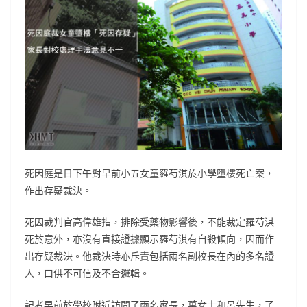
死因庭是日下午對早前小五女童羅芍淇於小學墮樓死亡案，
作出存疑裁決。
死因裁判官高偉雄指，排除受藥物影響後，不能裁定羅芍淇
死於意外，亦沒有直接證據顯示羅芍淇有自殺傾向，因而作
出存疑裁決。他裁決時亦斥責包括兩名副校長在內的多名證
人，口供不可信及不合邏輯。
記者早前於學校附近訪問了兩名家長，萬女士和呂先生，了