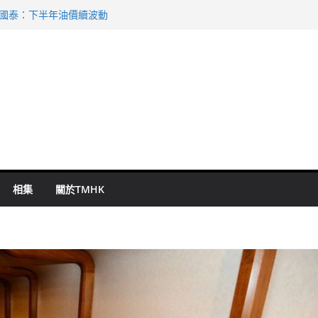
 國泰：下半年油價續波動
啟德主場館奪錦標
持 鄧炳強：爭取今屆任期內完成立法
表 倉管員准保釋候訊
祖雲達斯挫車路士
相集
關於TMHK