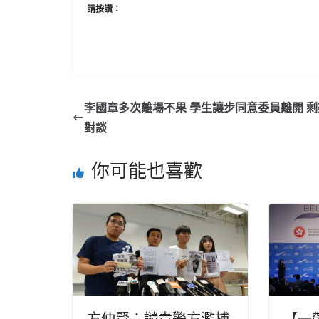
請按讚：
李國章多次離場不果 學生讓步同意委員離開 
對談
你可能也喜歡
方仲賢：譴責警方濫捕
【一