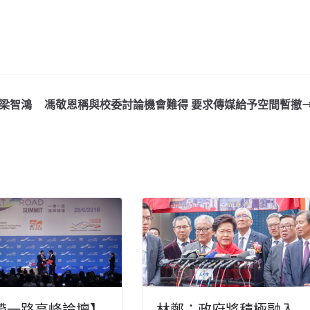
剩梁智鴻
馮敬恩稱與校委討論機會難得 要求傳媒給予空間暫撤
帶一路高峰論壇】
林鄭：政府將積極融入