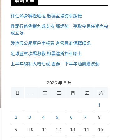
最新文章
拜仁熱身賽挫維拉 啟德主場館奪錦標
性罪行修例獲九成支持 鄧炳強：爭取今屆任期內完
成立法
涉造假公屋富戶申報表 倉管員准保釋候訊
足球盛會次場激戰 祖雲達斯挫車路士
上半年純利大增七成 國泰：下半年油價續波動
2026 年 8 月
日
一
二
三
四
五
六
1
2
3
4
5
6
7
8
9
10
11
12
13
14
15