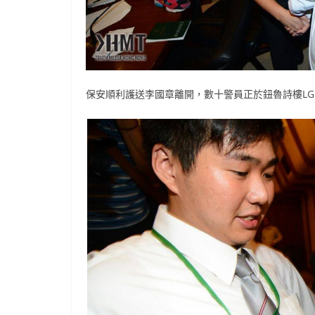
保安順利護送李國章離開，數十警員正於鈕魯詩樓LG