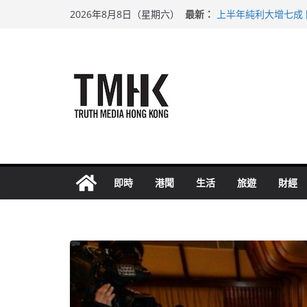
Skip
最新：
上半年純利大增七成
2026年8月8日（星期六）
to
拜仁熱身賽挫維拉 
性罪行修例獲九成支
content
涉造假公屋富戶申報
足球盛會次場激戰 
即時
港聞
生活
旅遊
財經