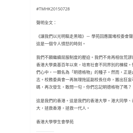
#TMHK20150728
聲明全文：
《讓我們以光明驅走黑暗》－ 學苑回應圍堵校委會
這是一個令人憤怒的時刻。
我們不願繼續屈服制度的壓迫。我們不肯再相信荒謬
香港大學奠基百年以來，培育社會不同界別的棟樑。
們心中，一顆名為「眀德格物」的種子。然而，正是
志。校務委員會一再無理拖延副校長任命，搬出狂妄
碼，再次發生，敢問一句，你們忘記眀德格物了嗎？
這是我們的香港。這是我們的香港大學。港大同學、
大，拯救香港，拯救一代人。
香港大學學生會學苑