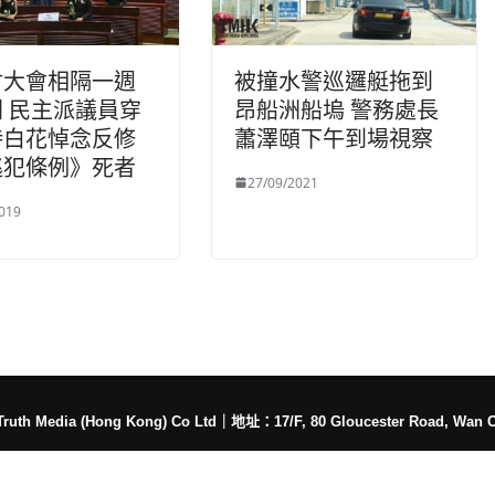
會大會相隔一週
被撞水警巡邏艇拖到
 民主派議員穿
昂船洲船塢 警務處長
持白花悼念反修
蕭澤頤下午到場視察
逃犯條例》死者
27/09/2021
019
h Media (Hong Kong) Co Ltd
｜
地址：17/F, 80 Gloucester Road, Wan 