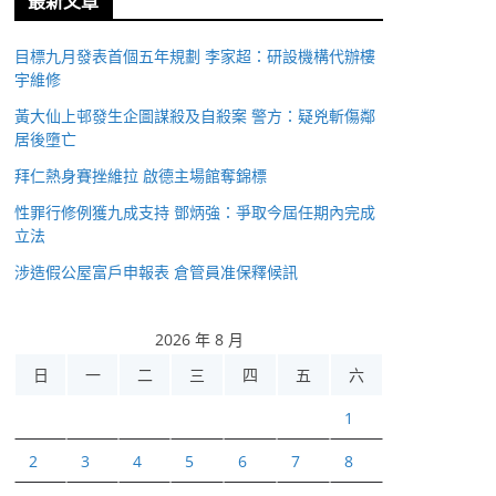
最新文章
目標九月發表首個五年規劃 李家超：研設機構代辦樓
宇維修
黃大仙上邨發生企圖謀殺及自殺案 警方：疑兇斬傷鄰
居後墮亡
拜仁熱身賽挫維拉 啟德主場館奪錦標
性罪行修例獲九成支持 鄧炳強：爭取今屆任期內完成
立法
涉造假公屋富戶申報表 倉管員准保釋候訊
2026 年 8 月
日
一
二
三
四
五
六
1
2
3
4
5
6
7
8