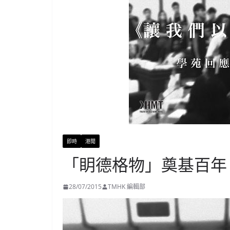
即時
港聞
「眀德格物」奠基百年
28/07/2015
TMHK 編輯部