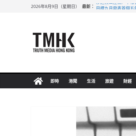
Skip
最新：
涉造假公屋富戶申報
2026年8月9日（星期日）
to
目標九月發表首個五
黃大仙上邨發生企圖
content
拜仁熱身賽挫維拉 
性罪行修例獲九成支
即時
港聞
生活
旅遊
財經