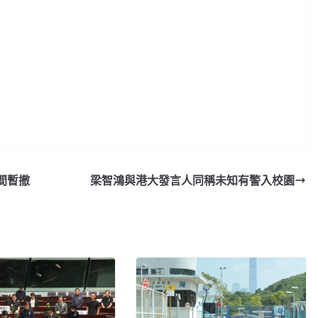
間暫撤
梁智鴻與港大發言人同稱未知有警入校園