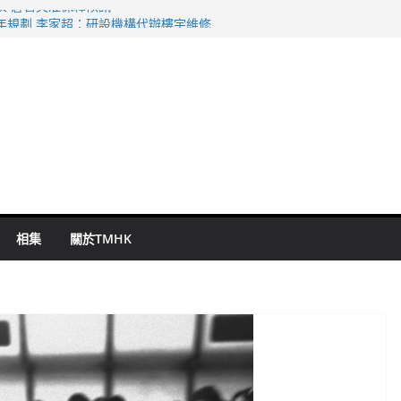
表 倉管員准保釋候訊
年規劃 李家超：研設機構代辦樓宇維修
謀殺及自殺案 警方：疑兇斬傷鄰居後墮亡
啟德主場館奪錦標
持 鄧炳強：爭取今屆任期內完成立法
相集
關於TMHK