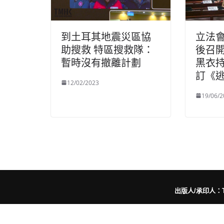
到土耳其地震災區協
立法
助搜救 特區搜救隊：
後召開
暫時沒有撤離計劃
黑衣
訂《
12/02/2023
19/06/2
出版人/承印人：Trut