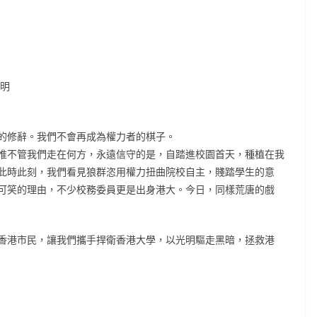
聲明
的修辭。我們不會再成為權力者的棋子。
惟不管我們走在何方，永遠信守的是，自踏進校園首天，種植在我
此時此刻，我們看見狼群恣用權力扭曲院校自主，賤踏學生的意
可笑的理由，不少校務委員更是出身港大。今日，同樣荒唐的戲
香港市民，讓我們攜手捍衛香港大學，以光明驅走黑暗，拯救港