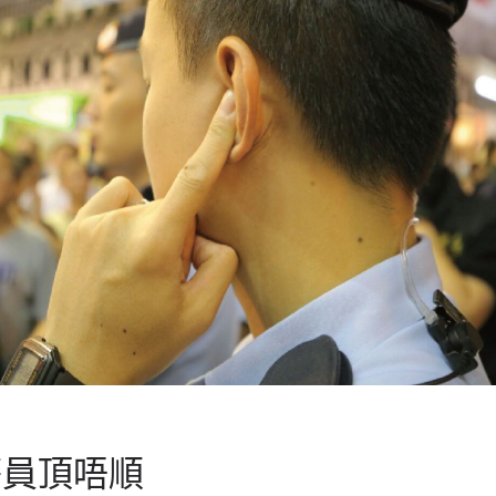
警員頂唔順