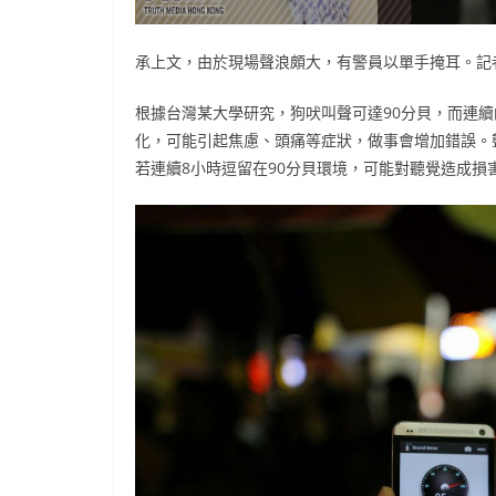
承上文，由於現場聲浪頗大，有警員以單手掩耳。記
根據台灣某大學研究，狗吠叫聲可達90分貝，而連
化，可能引起焦慮、頭痛等症狀，做事會增加錯誤。
若連續8小時逗留在90分貝環境，可能對聽覺造成損