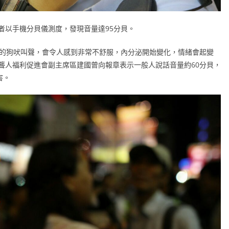
者以手機分貝儀測度，發現音量達95分貝。
續的狗吠叫聲，會令人感到非常不舒服，內分泌開始變化，情緒會起變
聾人福利促進會副主席區建國曾向報章表示一般人說話音量約60分貝，
害。