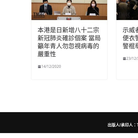
本港是日新增八十二宗
示威
新冠肺炎確診個案 當局
便衣
籲年青人勿忽視病毒的
警棍
嚴重性
23/12
14/12/2020
出版人/承印人：Trut