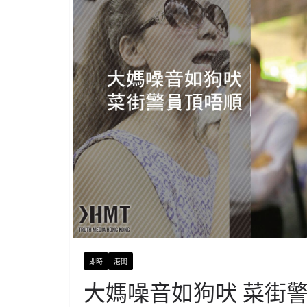
即時
港聞
大媽噪音如狗吠 菜街