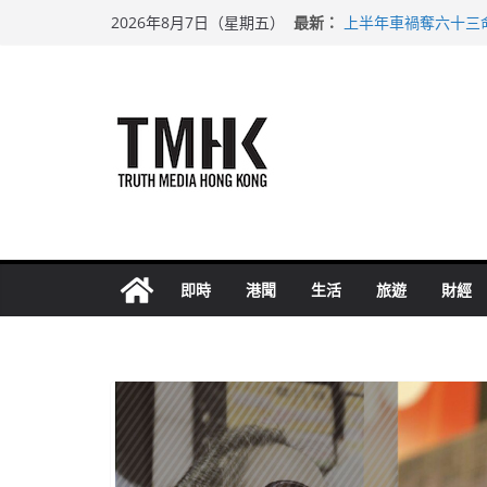
Skip
最新：
上半年車禍奪六十三
2026年8月7日（星期五）
to
性罪行修例獲九成支
涉造假公屋富戶申報
content
足球盛會次場激戰 
上半年純利大增七成
即時
港聞
生活
旅遊
財經