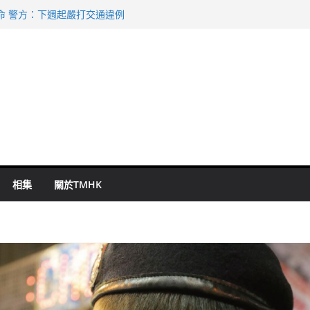
命 警方：下週起嚴打交通違例
持 鄧炳強：爭取今屆任期內完成立法
表 倉管員准保釋候訊
祖雲達斯挫車路士
 國泰：下半年油價續波動
相集
關於TMHK