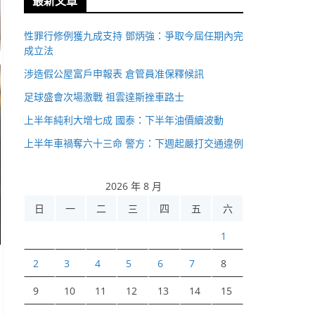
最新文章
性罪行修例獲九成支持 鄧炳強：爭取今屆任期內完
成立法
涉造假公屋富戶申報表 倉管員准保釋候訊
足球盛會次場激戰 祖雲達斯挫車路士
上半年純利大增七成 國泰：下半年油價續波動
上半年車禍奪六十三命 警方：下週起嚴打交通違例
2026 年 8 月
日
一
二
三
四
五
六
1
2
3
4
5
6
7
8
9
10
11
12
13
14
15