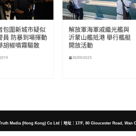
者包圍新城市疑似
解放軍海軍戚繼光艦與
警員 防暴到場揮動
沂蒙山艦抵港 舉行艦艇
舉胡椒噴霧驅散
開放活動
/2019
30/09/2025
h Media (Hong Kong) Co Ltd
｜
地址：17/F, 80 Gloucester Road, Wan 