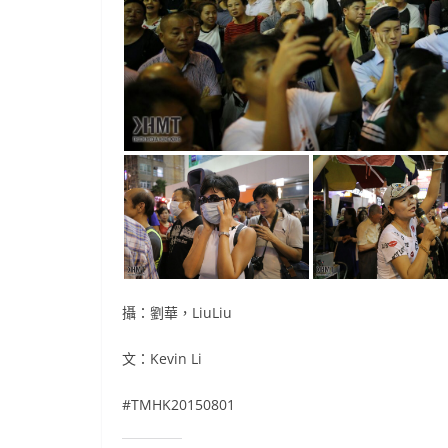
攝：劉華，LiuLiu
文：Kevin Li
#TMHK20150801