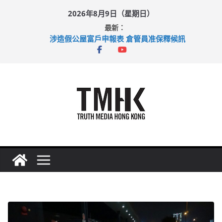
Skip
2026年8月9日（星期日）
to
最新：
content
涉造假公屋富戶申報表 倉管員准保釋候訊
目標九月發表首個五年規劃 李家超：研設機構代辦樓宇維修
黃大仙上邨發生企圖謀殺及自殺案 警方：疑兇斬傷鄰居後墮亡
拜仁熱身賽挫維拉 啟德主場館奪錦標
性罪行修例獲九成支持 鄧炳強：爭取今屆任期內完成立法