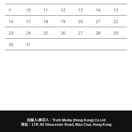
9
10
11
12
13
14
15
16
17
18
19
20
21
22
23
24
25
26
27
28
29
30
31
出版人/承印人：Truth Media (Hong Kong) Co Ltd
地址：17/F, 80 Gloucester Road, Wan Chai, Hong Kong