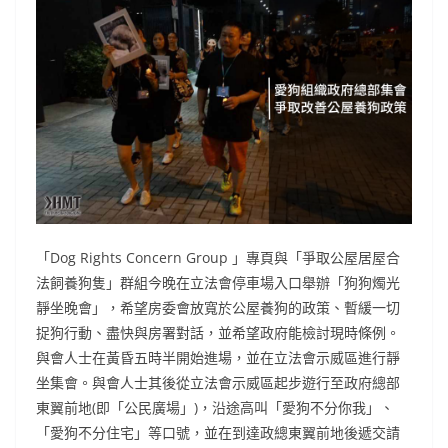
「Dog Rights Concern Group 」專頁與「爭取公屋居屋合
法飼養狗隻」群組今晚在立法會停車場入口舉辦「狗狗燭光
靜坐晚會」，希望房委會放寬於公屋養狗的政策、暫緩一切
捉狗行動、盡快與房署對話，並希望政府能檢討現時條例。
與會人士在黃昏五時半開始進場，並在立法會示威區進行靜
坐集會。與會人士其後從立法會示威區起步遊行至政府總部
東翼前地(即「公民廣場」)，沿途高叫「愛狗不分你我」、
「愛狗不分住宅」等口號，並在到達政總東翼前地後遞交請