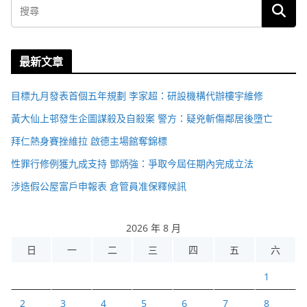
最新文章
目標九月發表首個五年規劃 李家超：研設機構代辦樓宇維修
黃大仙上邨發生企圖謀殺及自殺案 警方：疑兇斬傷鄰居後墮亡
拜仁熱身賽挫維拉 啟德主場館奪錦標
性罪行修例獲九成支持 鄧炳強：爭取今屆任期內完成立法
涉造假公屋富戶申報表 倉管員准保釋候訊
2026 年 8 月
日
一
二
三
四
五
六
1
2
3
4
5
6
7
8