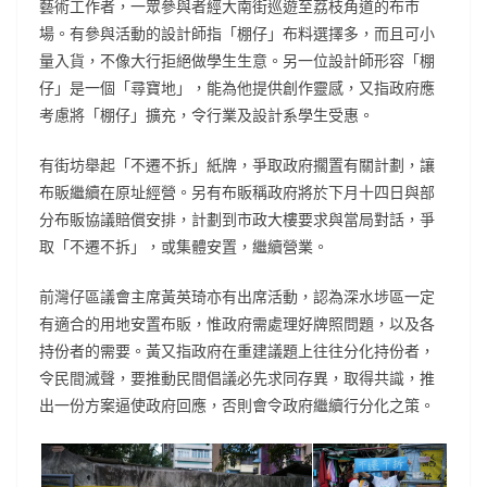
藝術工作者，一眾參與者經大南街巡遊至荔枝角道的布市
場。有參與活動的設計師指「棚仔」布料選擇多，而且可小
量入貨，不像大行拒絕做學生生意。另一位設計師形容「棚
仔」是一個「尋寶地」，能為他提供創作靈感，又指政府應
考慮將「棚仔」擴充，令行業及設計系學生受惠。
有街坊舉起「不遷不拆」紙牌，爭取政府擱置有關計劃，讓
布販繼續在原址經營。另有布販稱政府將於下月十四日與部
分布販協議賠償安排，計劃到市政大樓要求與當局對話，爭
取「不遷不拆」，或集體安置，繼續營業。
前灣仔區議會主席黃英琦亦有出席活動，認為深水埗區一定
有適合的用地安置布販，惟政府需處理好牌照問題，以及各
持份者的需要。黃又指政府在重建議題上往往分化持份者，
令民間滅聲，要推動民間倡議必先求同存異，取得共識，推
出一份方案逼使政府回應，否則會令政府繼續行分化之策。