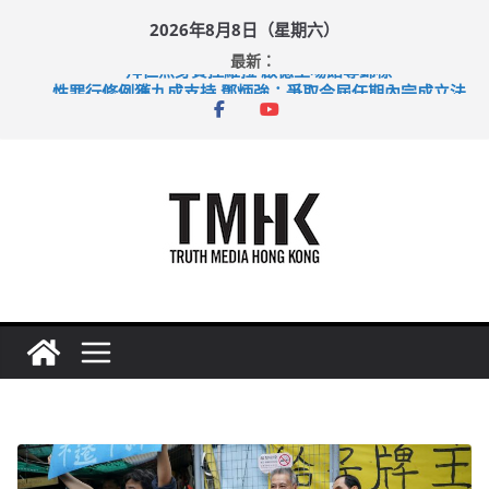
Skip
2026年8月8日（星期六）
to
最新：
content
拜仁熱身賽挫維拉 啟德主場館奪錦標
性罪行修例獲九成支持 鄧炳強：爭取今屆任期內完成立法
涉造假公屋富戶申報表 倉管員准保釋候訊
足球盛會次場激戰 祖雲達斯挫車路士
上半年純利大增七成 國泰：下半年油價續波動