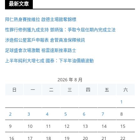
最新文章
拜仁熱身賽挫維拉 啟德主場館奪錦標
性罪行修例獲九成支持 鄧炳強：爭取今屆任期內完成立法
涉造假公屋富戶申報表 倉管員准保釋候訊
足球盛會次場激戰 祖雲達斯挫車路士
上半年純利大增七成 國泰：下半年油價續波動
2026 年 8 月
日
一
二
三
四
五
六
1
2
3
4
5
6
7
8
9
10
11
12
13
14
15
16
17
18
19
20
21
22