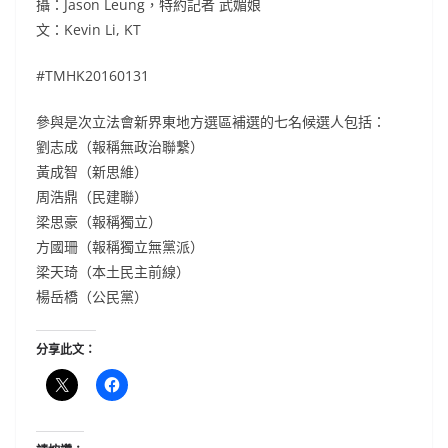
攝：Jason Leung，特約記者 武媚娘
文：Kevin Li, KT
#TMHK20160131
參與是次立法會新界東地方選區補選的七名候選人包括：
劉志成（報稱無政治聯繫）
黃成智（新思維）
周浩鼎（民建聯）
梁思豪（報稱獨立）
方國珊（報稱獨立無黨派）
梁天琦（本土民主前線）
楊岳橋（公民黨）
分享此文：