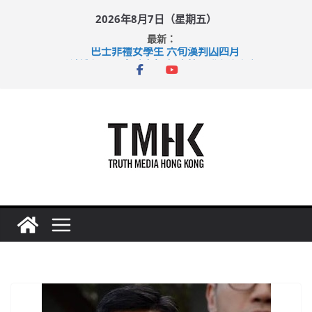
Skip
2026年8月7日（星期五）
to
最新：
content
巴士非禮女學生 六旬漢判囚四月
涉造假公屋富戶申報表 倉管員准保釋候訊
足球盛會次場激戰 祖雲達斯挫車路士
上半年純利大增七成 國泰：下半年油價續波動
上半年車禍奪六十三命 警方：下週起嚴打交通違例