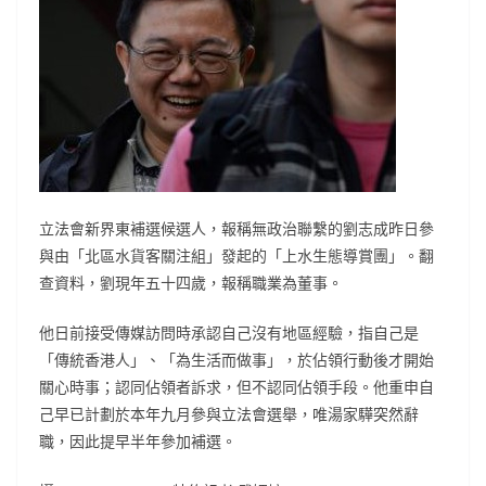
立法會新界東補選候選人，報稱無政治聯繫的劉志成昨日參
與由「北區水貨客關注組」發起的「上水生態導賞團」。翻
查資料，劉現年五十四歲，報稱職業為董事。
他日前接受傳媒訪問時承認自己沒有地區經驗，指自己是
「傳統香港人」、「為生活而做事」，於佔領行動後才開始
關心時事；認同佔領者訴求，但不認同佔領手段。他重申自
己早已計劃於本年九月參與立法會選舉，唯湯家驊突然辭
職，因此提早半年參加補選。