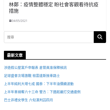
林鄭：疫情整體穩定 盼社會客觀看待抗疫
措施
04/05/2021
最新文章
涉造假公屋富戶申報表 倉管員准保釋候訊
足球盛會次場激戰 祖雲達斯挫車路士
上半年純利大增七成 國泰：下半年油價續波動
上半年車禍奪六十三命 警方：下週起嚴打交通違例
巴士非禮女學生 六旬漢判囚四月