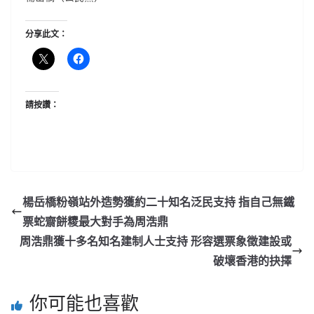
分享此文：
請按讚：
楊岳橋粉嶺站外造勢獲約二十知名泛民支持 指自己無鐵
票蛇齋餅糭最大對手為周浩鼎
周浩鼎獲十多名知名建制人士支持 形容選票象徵建設或
破壞香港的抉擇
你可能也喜歡