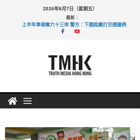
Skip
2026年8月7日（星期五）
to
最新：
content
上半年車禍奪六十三命 警方：下週起嚴打交通違例
性罪行修例獲九成支持 鄧炳強：爭取今屆任期內完成立法
涉造假公屋富戶申報表 倉管員准保釋候訊
足球盛會次場激戰 祖雲達斯挫車路士
上半年純利大增七成 國泰：下半年油價續波動