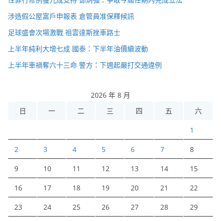
涉造假公屋富戶申報表 倉管員准保釋候訊
足球盛會次場激戰 祖雲達斯挫車路士
上半年純利大增七成 國泰：下半年油價續波動
上半年車禍奪六十三命 警方：下週起嚴打交通違例
2026 年 8 月
日
一
二
三
四
五
六
1
2
3
4
5
6
7
8
9
10
11
12
13
14
15
16
17
18
19
20
21
22
23
24
25
26
27
28
29