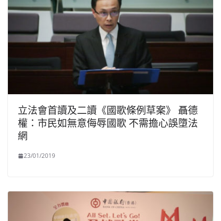
立法會首讀及二讀《國歌條例草案》 聶德
權：市民如無意侮辱國歌 不需擔心誤墮法
網
23/01/2019