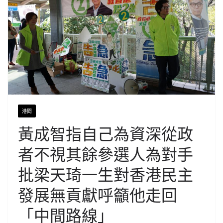
港聞
黃成智指自己為資深從政
者不視其餘參選人為對手
批梁天琦一生對香港民主
發展無貢獻呼籲他走回
「中間路線」