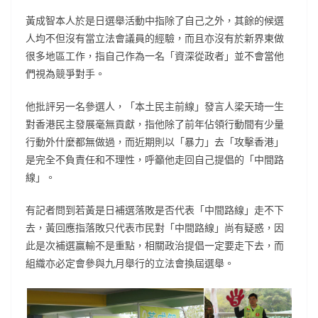
黃成智本人於是日選舉活動中指除了自己之外，其餘的候選
人均不但沒有當立法會議員的經驗，而且亦沒有於新界東做
很多地區工作，指自己作為一名「資深從政者」並不會當他
們視為競爭對手。
他批評另一名參選人，「本土民主前線」發言人梁天琦一生
對香港民主發展毫無貢獻，指他除了前年佔領行動間有少量
行動外什麼都無做過，而近期則以「暴力」去「攻擊香港」
是完全不負責任和不理性，呼籲他走回自己提倡的「中間路
線」。
有記者問到若黃是日補選落敗是否代表「中間路線」走不下
去，黃回應指落敗只代表市民對「中間路線」尚有疑惑，因
此是次補選贏輸不是重點，相關政治提倡一定要走下去，而
組織亦必定會參與九月舉行的立法會換屆選舉。