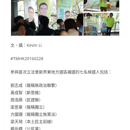
文、攝：Kevin Li
#TMHK20160228
參與是次立法會新界東地方選區補選的七名候選人包括：
劉志成（報稱無政治聯繫）
黃成智（新思維）
周浩鼎（民建聯）
梁思豪（報稱獨立）
方國珊（報稱獨立無黨派）
梁天琦（本土民主前線）
楊岳橋（公民黨）