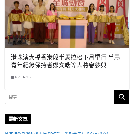
港珠澳大橋香港段半馬拉松下月舉行 半馬
青年紀錄保持者鄭文皓等人將會參與
18/10/2023
最新文章
性罪行修例獲九成支持 鄧炳強：爭取今屆任期內完成立法