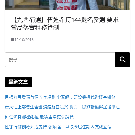
【九西補選】伍迪希持144提名參選 要求
當局落實租務管制
15/10/2018
最新文章
目標九月發表首個五年規劃 李家超：研設機構代辦樓宇維修
黃大仙上邨發生企圖謀殺及自殺案 警方：疑兇斬傷鄰居後墮亡
拜仁熱身賽挫維拉 啟德主場館奪錦標
性罪行修例獲九成支持 鄧炳強：爭取今屆任期內完成立法