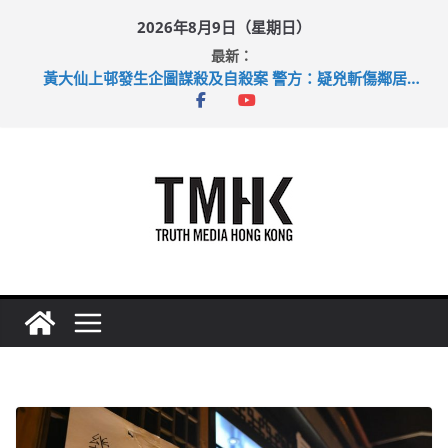
Skip
2026年8月9日（星期日）
to
最新：
content
目標九月發表首個五年規劃 李家超：研設機構代辦樓宇維修
黃大仙上邨發生企圖謀殺及自殺案 警方：疑兇斬傷鄰居後墮亡
拜仁熱身賽挫維拉 啟德主場館奪錦標
性罪行修例獲九成支持 鄧炳強：爭取今屆任期內完成立法
涉造假公屋富戶申報表 倉管員准保釋候訊