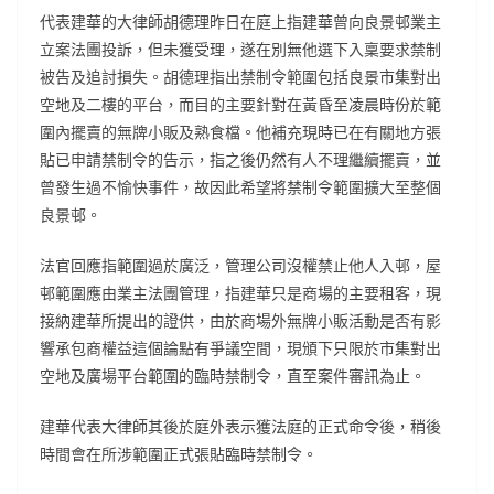
代表建華的大律師胡德理昨日在庭上指建華曾向良景邨業主
立案法團投訴，但未獲受理，遂在別無他選下入稟要求禁制
被告及追討損失。胡德理指出禁制令範圍包括良景市集對出
空地及二樓的平台，而目的主要針對在黃昏至凌晨時份於範
圍內擺賣的無牌小販及熟食檔。他補充現時已在有關地方張
貼已申請禁制令的告示，指之後仍然有人不理繼續擺賣，並
曾發生過不愉快事件，故因此希望將禁制令範圍擴大至整個
良景邨。
法官回應指範圍過於廣泛，管理公司沒權禁止他人入邨，屋
邨範圍應由業主法團管理，指建華只是商場的主要租客，現
接納建華所提出的證供，由於商場外無牌小販活動是否有影
響承包商權益這個論點有爭議空間，現頒下只限於市集對出
空地及廣場平台範圍的臨時禁制令，直至案件審訊為止。
建華代表大律師其後於庭外表示獲法庭的正式命令後，稍後
時間會在所涉範圍正式張貼臨時禁制令。