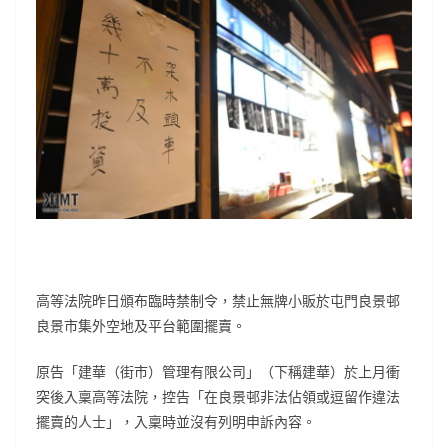
高等法院昨日頒布臨時禁制令，禁止無牌小販於屯門良景邨
良景市集外空地及平台範圍擺賣。
原告「建華（街市）管理有限公司」（下稱建華）於上月衝
突後入稟高等法院，控告「在良景邨非法佔領或逗留作違法
擺賣的人士」，入稟時並沒有列明申訴內容。