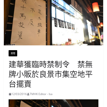
港聞
建華獲臨時禁制令 禁無
牌小販於良景市集空地平
台擺賣
12/03/2016
TMHK Editor - Isa