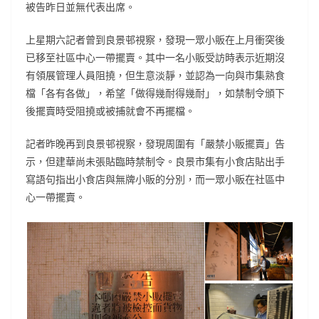
被告昨日並無代表出席。
上星期六記者曾到良景邨視察，發現一眾小販在上月衝突後
已移至社區中心一帶擺賣。其中一名小販受訪時表示近期沒
有領展管理人員阻撓，但生意淡靜，並認為一向與市集熟食
檔「各有各做」，希望「做得幾耐得幾耐」，如禁制令頒下
後擺賣時受阻撓或被捕就會不再擺檔。
記者昨晚再到良景邨視察，發現周圍有「嚴禁小販擺賣」告
示，但建華尚未張貼臨時禁制令。良景市集有小食店貼出手
寫語句指出小食店與無牌小販的分別，而一眾小販在社區中
心一帶擺賣。