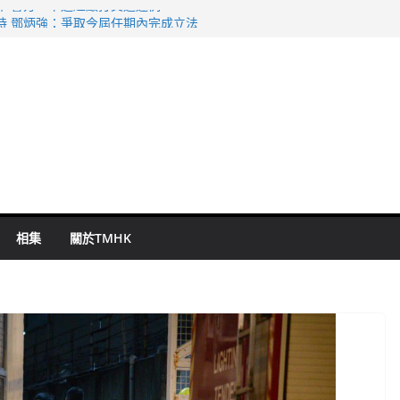
命 警方：下週起嚴打交通違例
持 鄧炳強：爭取今屆任期內完成立法
表 倉管員准保釋候訊
祖雲達斯挫車路士
 國泰：下半年油價續波動
相集
關於TMHK