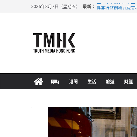
Skip
最新：
上半年車禍奪六十三
2026年8月7日（星期五）
to
性罪行修例獲九成支
涉造假公屋富戶申報
content
足球盛會次場激戰 
上半年純利大增七成
即時
港聞
生活
旅遊
財經