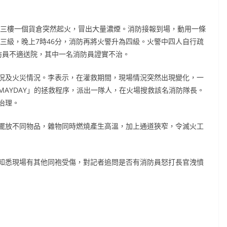
座三樓一個貨倉突然起火，冒出大量濃煙。消防接報到場，動用一條
為三級，晚上7時46分，消防再將火警升為四級。火警中四人自行疏
防員不適送院，其中一名消防員證實不治。
況及火災情況。李表示，在灌救期間，現場情況突然出現變化，一
AYDAY」的拯救程序，派出一隊人，在火場搜救該名消防隊長。
治理。
擺放不同物品，雜物同時燃燒產生高溫，加上通道狹窄，令滅火工
知悉現場有其他同袍受傷，對記者追問是否有消防員怒打長官洩憤