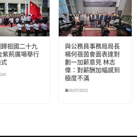
回歸祖國二十九
與公務員事務局局長
金紫荊廣場舉行
楊何蓓茵會面表達對
儀式
劃一加薪意見 林志
偉：對薪酬加幅感到
026
極度不滿
06/07/2022