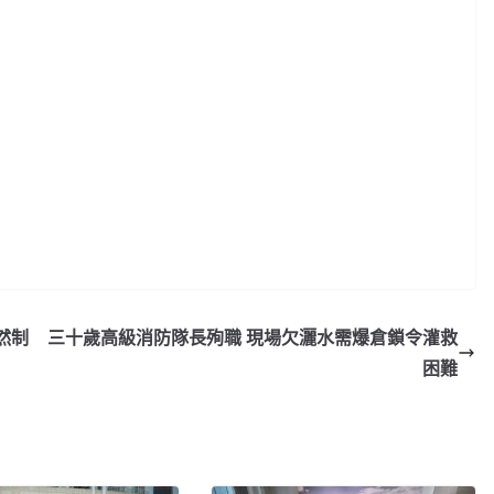
然制
三十歲高級消防隊長殉職 現場欠灑水需爆倉鎖令灌救
困難