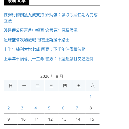
最新文章
性罪行修例獲九成支持 鄧炳強：爭取今屆任期內完成
立法
涉造假公屋富戶申報表 倉管員准保釋候訊
足球盛會次場激戰 祖雲達斯挫車路士
上半年純利大增七成 國泰：下半年油價續波動
上半年車禍奪六十三命 警方：下週起嚴打交通違例
2026 年 8 月
日
一
二
三
四
五
六
1
2
3
4
5
6
7
8
9
10
11
12
13
14
15