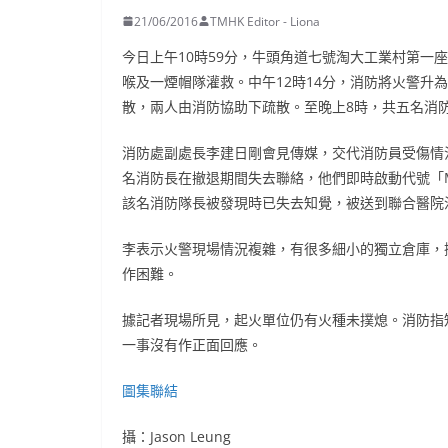
21/06/2016
TMHK Editor - Liona
今日上午10時59分，牛頭角道七號淘大工業村第一
喉及一煙帽隊灌救。中午12時14分，消防將火警升
散，兩人由消防協助下疏散。至晚上8時，共五名消
消防處副處長李建日剛會見傳媒，交代消防員受傷情
名消防長在撤退期間失去聯絡，他們即時啟動代號「M
該名消防隊長被發現時已失去知覺，被送到聯合醫院
李表示火警現場情況複雜，有很多細小的獨立倉庫，
作困難。
據記者現場所見，起火單位仍有火種未撲熄。消防指
一事沒有作正面回應。
圖集聯結
攝：Jason Leung