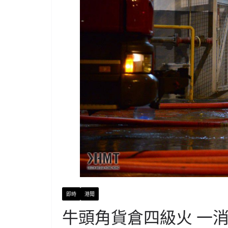
即時
港聞
牛頭角貨倉四級火 一